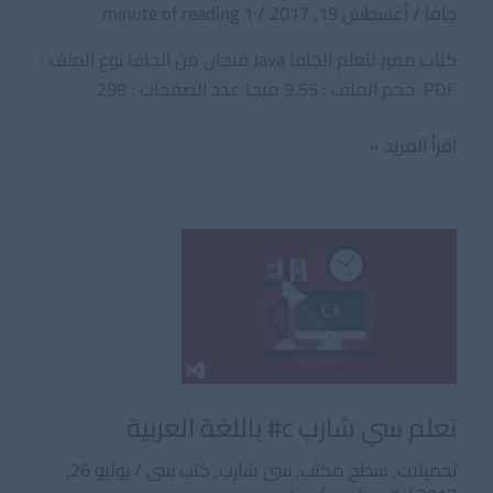
جافا
/
أغسطس 19, 2017
/
1 minute of reading
كتاب مميز لتعلم الجافا Java فنجان من الجافا نوع الملف :
PDF حجم الملف : 9.55 ميجا عدد الصفحات : 298
كتاب
اقرأ المزيد »
مميز
لتعلم
الجافا
Java
فنجان
من
الجافا
تعلم سي شارب c# باللغة العربية
تحميلات
,
سطح مكتب
,
سى شارب
,
كتب سى
/
يوليو 26,