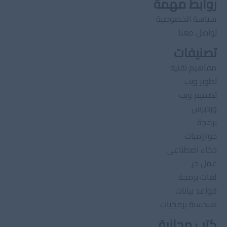
روابط مهمة
سياسة الخصوصية
تواصل معنا
تصنيفات
مفاهيم تقنية
تطوير ويب
تصميم ويب
وردبرس
برمجة
خوارزميات
ذكاء اصطناعى
عمل حر
لغات برمجة
قواعد بيانات
هندسىة برمجيات
كتب مجانية