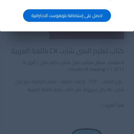
احصل على إستضافة بلوهوست الاحترافية
كتاب تعليم السى شارب #C باللغة العربية
تحميلات
,
سطح مكتب
,
سى شارب
,
كتب سى
/
أبريل 9,
1 minute of reading
/
2017
نوع الملف : PDF . وصف الملف : تعلم البرمجة مع سى
شارب c# بكل سهولة مع كتاب مميز باللغة العربية
كتاب
اقرأ المزيد »
تعليم
السى
شارب