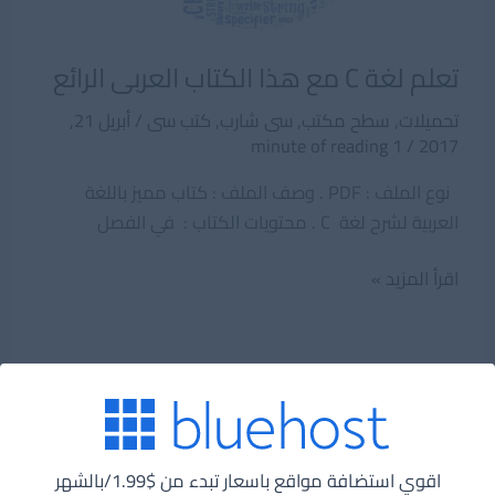
تعلم لغة C مع هذا الكتاب العربى الرائع
تحميلات
,
سطح مكتب
,
سى شارب
,
كتب سى
/
أبريل 21,
1 minute of reading
/
2017
نوع الملف : PDF . وصف الملف : كتاب مميز باللغة
العربية لشرح لغة C . محتويات الكتاب : في الفصل
تعلم
اقرأ المزيد »
لغة
C
مع
هذا
الكتاب
العربى
اقوي استضافة مواقع باسعار تبدء من $1.99/بالشهر
الرائع