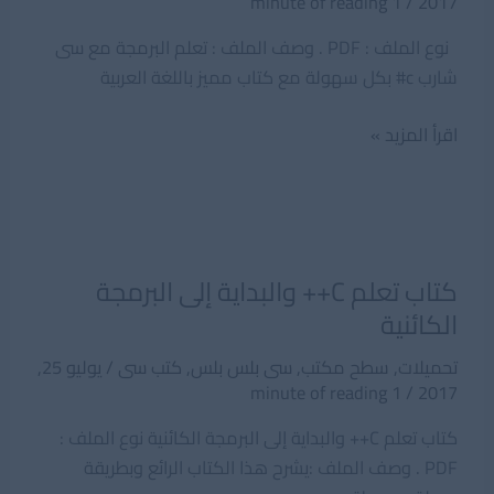
1 minute of reading
/
2017
نوع الملف : PDF . وصف الملف : تعلم البرمجة مع سى
شارب c# بكل سهولة مع كتاب مميز باللغة العربية
تعلم
اقرأ المزيد »
سي
شارب
c#
باللغة
العربية
كتاب تعلم C++ والبداية إلى البرمجة
الكائنية
تحميلات
,
سطح مكتب
,
سى بلس بلس
,
كتب سى
/
يوليو 25,
1 minute of reading
/
2017
كتاب تعلم C++ والبداية إلى البرمجة الكائنية نوع الملف :
PDF . وصف الملف :يشرح هذا الكتاب الرائع وبطريقة