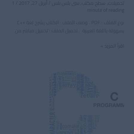
تحميلات
,
سطح مكتب
,
سى بلس بلس
/
أبريل 27, 2017
/
1
minute of reading
نوع الملف : PDF . وصف الملف : الكتاب يشرح لغة ++C
بسهولة باللغة العربية . تحميل الملف : تحميل مباشر من
تعلم
اقرأ المزيد »
CPP
سى
بلس
بلس
باللغة
العربية