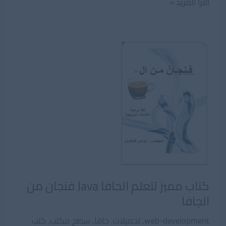
كتاب
اقرأ المزيد »
سؤال
وجواب
فى
تعلم
الجافا
كتاب مميز لتعلم الجافا Java فنجان من
الجافا
web-development
,
تحميلات
,
جافا
,
سطح مكتب
,
كتب