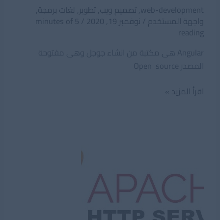
web-development
,
تصميم ويب
,
تطوير
,
لغات برمجة
,
واجهة المستخدم
/
نوفمبر 19, 2020
/
5 minutes of
reading
Angular هى مكتبة من انشاء جوجل وهى مفتوحة
المصدر Open source
ماهى
اقرأ المزيد »
انجولار
Angular
وما
مميزاتها
وما
مكوناتها
؟