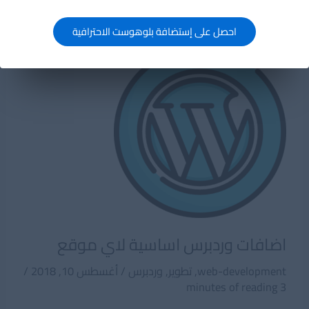
مفهوم
Threading
احصل على إستضافة بلوهوست الاحترافية
فى
البرمجة
اضافات وردبرس اساسية لاي موقع
web-development
,
تطوير
,
وردبرس
/
أغسطس 10, 2018
/
3 minutes of reading