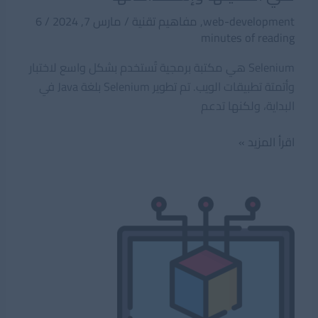
web-development
,
مفاهيم تقنية
/
مارس 7, 2024
/
6
minutes of reading
Selenium هي مكتبة برمجية تُستخدم بشكل واسع لاختبار
وأتمتة تطبيقات الويب. تم تطوير Selenium بلغة Java في
البداية، ولكنها تدعم
ما
اقرأ المزيد »
هي
مكتبة
سيلينيوم
–
Selenium
وما
هي
أهميتها
وإستخداماتها