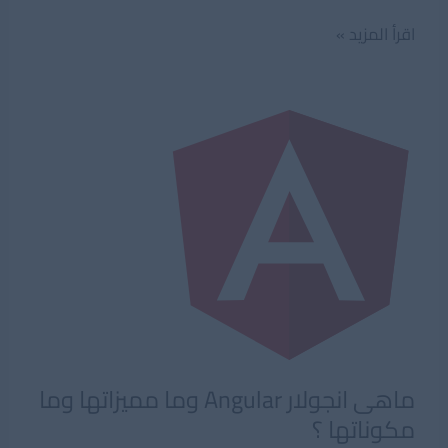
ما
اقرأ المزيد »
هو
GitHub
؟
ماهى انجولار Angular وما مميزاتها وما
مكوناتها ؟