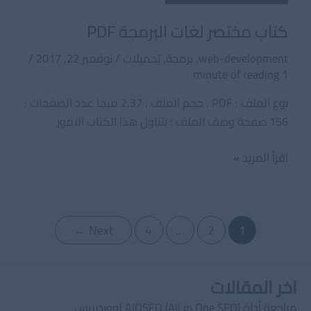
كتاب مختصر لغات البرمجة PDF
web-development
,
برمجة
,
تحميلات
/
نوفمبر 22, 2017
/
1 minute of reading
نوع الملف : PDF . حجم الملف : 2.37 ميجا عدد الصفحات :
156 صفحة وصف الملف : يتناول هذا الكتاب الامور
كتاب
اقرأ المزيد »
مختصر
لغات
البرمجة
Post
←
Next
4
…
2
1
PDF
pagination
اخر المقالات
مراجعة أداة AIOSEO (All in One SEO) لووردبريس