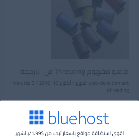
ماهو مفهوم Threading فى البرمجة
web-development
,
تطوير
/
أكتوبر 16, 2019
/
2 minutes
of reading
مفهوم Threading من المفاهيم المدعومة فى الكثير
من لغات البرمجة مثل جافا وبايثون وغيرها. قبل البدء فى
مفهوم Threading سنتعرف
اقوي استضافة مواقع باسعار تبدء من $1.99/بالشهر
ماهو
اقرأ المزيد »