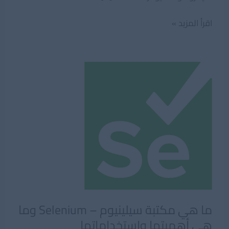
ما
اقرأ المزيد »
هو
إطار
عمل
ASP.NET
وما
هي
أنواعه؟
ما هي مكتبة سيلينيوم – Selenium وما
هي أهميتها وإستخداماتها