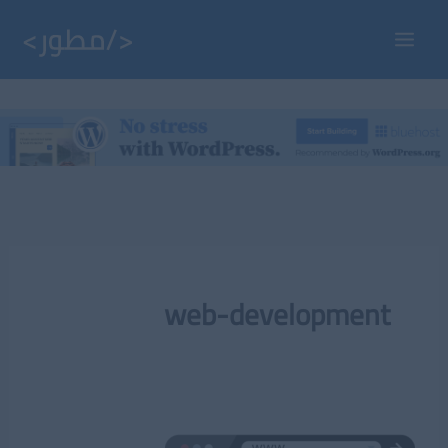
خطي
لى
Main
لمحتوى
Menu
web-development