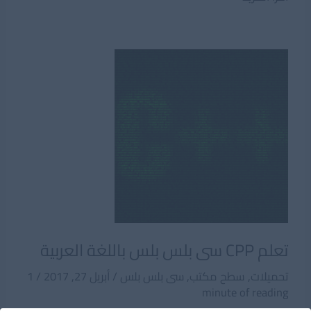
تعلم
C++
والبداية
إلى
البرمجة
الكائنية
تعلم CPP سى بلس بلس باللغة العربية
تحميلات
,
سطح مكتب
,
سى بلس بلس
/
أبريل 27, 2017
/
1
minute of reading