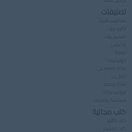
تواصل معنا
تصنيفات
مفاهيم تقنية
تطوير ويب
تصميم ويب
وردبرس
برمجة
خوارزميات
ذكاء اصطناعى
عمل حر
لغات برمجة
قواعد بيانات
هندسىة برمجيات
كتب مجانية
كتب تطوير
كتب تصميم