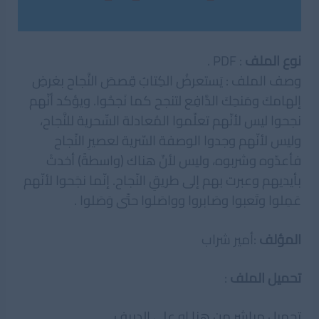
نوع الملف
: PDF .
وصف الملف : يَستعرضُ الكِتابُ قِصصَ النَّجاح بغرضِ
إلهامكَ ومَنحِكَ الدَّافِع لتنجح كما نَجحُوا. ويؤكد أنّهم
نجحوا ليس لأنّهم تعلّموا المُعادلة السِّحرية للنَّجاح،
وليس لأنّهم وجدوا الوصفة السّرية لعصيرِ النّجاح
فأعدّوه وشربوه، وليس لأنّ هناك (واسطةً) أخدتْ
بأيديهم وعبرت بهم إلى طريقِ النّجاح. إنّما نجَحوا لأنّهم
عَمِلوا وتَعبوا وصَابروا وواصَلوا حتّى وَصَلوا .
المؤلف
:أمير شراب
تحميل الملف
:
تحميل مباشر من هنا
او
على الدريف