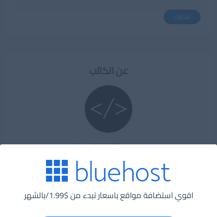
اشترك
عن الكاتب
Amr AbdElkarem
مؤسس مطور
اقوي استضافة مواقع باسعار تبدء من $1.99/بالشهر