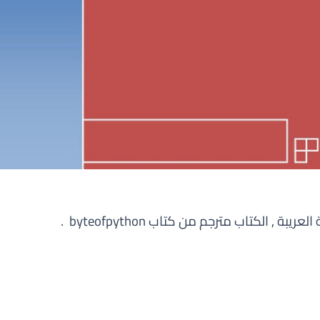
بة , الكتاب مترجم من كتاب byteofpython .