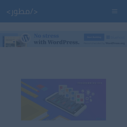
خطي
لى
Main
لمحتوى
Menu