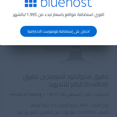
jquery
فى
اقوي استضافة مواقع باسعار تبدء من $1.99/بالشهر
120
دقيقة
PDF
احصل على إستضافة بلوهوست الاحترافية
تطبيق محررالكود للمبرمجين تطبيق
DroidEdit الرائع للاندرويد
تحميلات
,
عام
/
أغسطس 26, 2017
/
1 minute of reading
نوع الملف : APK. حجم الملف :3.5 ميجا وصف
الملف :DroidEdit هو واحد من التطبيق الرائع، بل هو