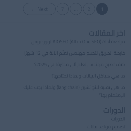
الجافا
Post
←
Next
7
…
2
1
Java
pagination
فنجان
من
اخر المقالات
الجافا
مراجعة أداة AIOSEO (All in One SEO) لووردبريس
خارطة الطريق لتصبح مهندس تعلّم الآلة في 12 شهرًا
كيف تصبح مهندس تعلم آلي محترفًا في 2025؟
ما هي هياكل البيانات ولماذا نحتاجها؟
ما هي تقنية لانج تشين (lang chain) ولماذا يجب عليك
الإهتمام بها؟
الدورات
الدورات
تصميم قواعد بيانات