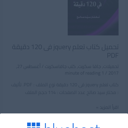
تحميل كتاب تعلم jquery فى 120 دقيقة
PDF
تحميلات
,
جافا سكربت
,
كتب جافاسكربت
/
أغسطس 27,
1 minute of reading
/
2017
كتاب تعلم jquery فى 120 دقيقة نوع الملف : PDF. تأليف
: مختار سيد صالح عدد الصفحات : 114 حجم الملف
تحميل
اقرأ المزيد »
كتاب
تعلم