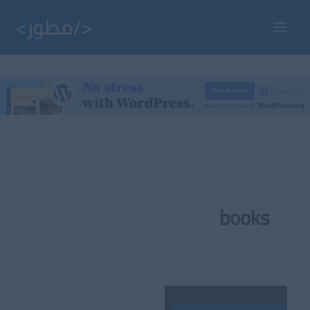
خطي
لى
Main
لمحتوى
Menu
books