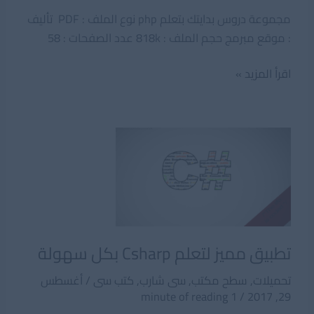
مجموعة دروس بدايتك بتعلم php نوع الملف : PDF تأليف
: موقع مبرمج حجم الملف : 818k عدد الصفحات : 58
مجموعة
اقرأ المزيد »
دروس
بدايتك
بتعلم
php
تطبيق مميز لتعلم Csharp بكل سهولة
تحميلات
,
سطح مكتب
,
سى شارب
,
كتب سى
/
أغسطس
1 minute of reading
/
29, 2017