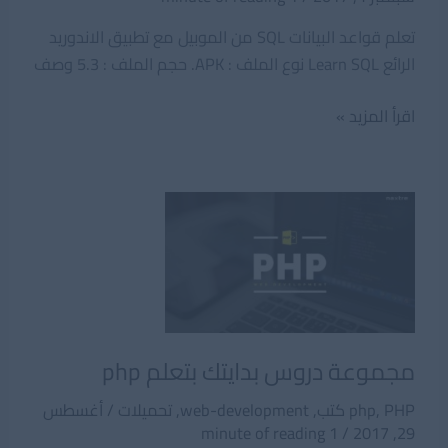
تعلم قواعد البيانات SQL من الموبيل مع تطبيق الاندوريد
الرائع Learn SQL نوع الملف : APK. حجم الملف : 5.3 وصف
تعلم
اقرأ المزيد »
قواعد
البيانات
SQL
من
الموبيل
مع
تطبيق
الاندوريد
الرائع
مجموعة دروس بدايتك بتعلم php
Learn
PHP كتب
,
php
,
web-development
,
تحميلات
/
أغسطس
SQL
1 minute of reading
/
29, 2017