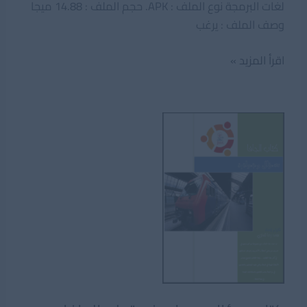
لغات البرمجة نوع الملف : APK. حجم الملف : 14.88 ميجا
وصف الملف : يرغب
تحميل
اقرأ المزيد »
تطبيق
programming
hub
المجانى
الرائع
لتعلم
لغات
البرمجة