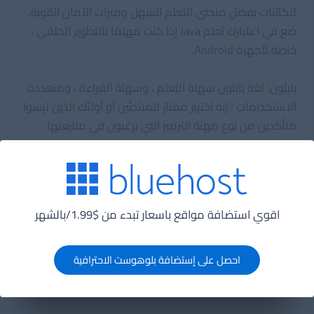
للكائنات بفضل منحنى التعلم السهل وميزات الأمان القوية.
ضع في اعتبارك تعلم Java إذا كنت مهتمًا بالتطوير الخلفي ،
خاصة لأجهزة Android.
بايثون: لغة بايثون سهلة التعلم ، وسهلة القراءة ، ومتعددة
الاستخدامات ؛ إنه اختيار ممتاز للمبتدئين أو أولئك الذين ليسوا
متأكدين من نوع مهنة الترميز التي يرغبون في متابعتها.
C #: تشتهر C # (تُنطق C Sharp) بتطوير الألعاب وتطبيقات
سطح المكتب والويب ، لا سيما على نظام Microsoft
الأساسي.
اقوي استضافة مواقع باسعار تبدء من $1.99/بالشهر
مقالات ذات صلة:
لماذا يجب عليك تعلم لغة جافا؟
أكثر لغات
البرمجة المطلوبة في الوقت الحالي
احصل على إستضافة بلوهوست الاحترافية