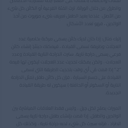
للفئات والكائنات (اعتمادًا على اللغة) أيضًا مشاركة الخصائص
والطرق من خلال الوراثة. ترث الفئة الفرعية أو الكائن كل شيء
من الأصل. عندما يعيد الطفل تعريف شيء موروث من أحد
الوالدين ، فهو تعدد الأشكال.
إليك مثال: إذا كان لديك كائن يسمى مركبة بخاصية عدد
العجلات وطريقة تسمى القيادة ، فيمكنك حينئذٍ إنشاء كائن
فرعي يسمى دراجة نارية. سترث الدراجة النارية القيادة وعدد
العجلات ، ولكن يمكنك تحديث عدد العجلات ليكون لها قيمة
“2.” إذا قمت في أي وقت بتحديث الطريقة التي تسمى
القيادة على جسم السيارة ، فإن كل كائن طفل (مثل الدراجة
النارية أو السكوتر أو الحافلة ) سيكون له طريقة القيادة
الجديدة.
الميراث يصلح لكل جيل ، وليس فقط العلاقات المباشرة بين
الوالدين والطفل. إذا قمت بإنشاء طفل دراجة نارية يسمى
الطراد ، فإنه سيرث كل شيء لديه دراجة نارية ، وكذلك كل