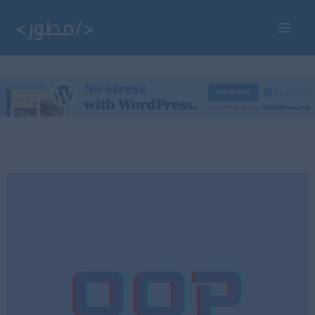
خطي
لى
Main
لمحتوى
Menu