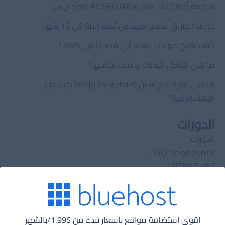
مراجعة أداة AIOSEO (All in One SEO) لووردبريس
خارطة الطريق لتصبح مهندس تعلّم الآلة في 12 شهرًا
كيف تصبح مهندس تعلم آلي محترفًا في 2025؟
ما هي هياكل البيانات ولماذا نحتاجها؟
ما هي تقنية لانج تشين (lang chain) ولماذا يجب عليك
الإهتمام بها؟
الدورات
الدورات
تصميم قواعد بيانات
تعلم HTML5
خوارزميات
دورة تعلم PHP
هياكل بيانات
اقوي استضافة مواقع باسعار تبدء من $1.99/بالشهر