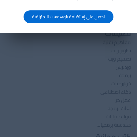
روابط مهمة
سياسة الخصوصية
احصل على إستضافة بلوهوست الاحترافية
تواصل معنا
تصنيفات
مفاهيم تقنية
تطوير ويب
تصميم ويب
وردبرس
برمجة
خوارزميات
ذكاء اصطناعى
عمل حر
لغات برمجة
قواعد بيانات
هندسىة برمجيات
كتب مجانية