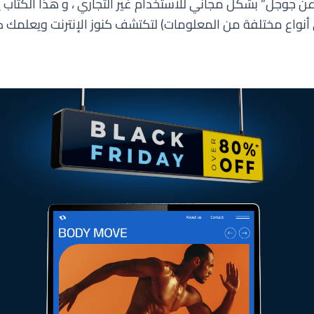
 عن جوجل” بشكل مجاني للاستخدام غير التجاري ، و هذا الكتا
واع مختلفة من المعلومات) لتكتشف كنوز الإنترنت ويعلمك كي