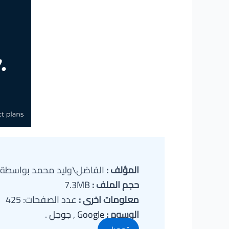
المؤلف :
الفاضل\وليد محمد بواسطة و
حجم الملف :
7.3MB
معلومات اخرى :
عدد الصفحات: 425
الوسوم :
Google
,
جوجل
.