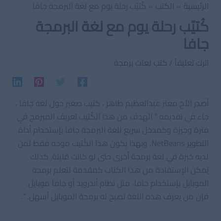
الرئيسية
الكتب
كُتيّب رحلة يوم مع لغة البرمجة جافا
كُتيّب رحلة يوم مع لغة البرمجة
جافا
اترك تعليقاً
/
كتب لغات برمجة
أصدر
الأخ معتز عبدالعظيم طاهر ، كتيب صغير حول لغة جافا ،
جاء في تقديمه ” الهدف من هذا الكُتيب تعريف المبرمج في
فترة وجيزة وكمدخل سريع للغة البرمجة جافا بإستخدام أداة
التطوير NetBeans. وبهذا يكون هذا الكُتيب موجه فقط لمن
لديه خبرة في لغة برمجة أخرى حتى لو كانت قليلة. كذلك
يُمكن اﻹستفادة من هذا الكتاب كمقدمة لتعلم برمجة
الموبايل بإستخدام جافا، مثل نظام أندرويد أو جافا موبايل.
فإن من يعرف هذه اللغة تصبح له برمجة الموبايل أسهل. “.