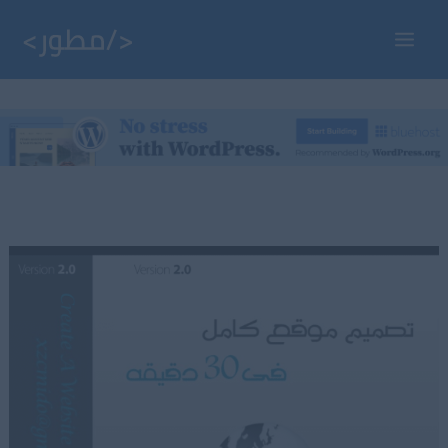
خطي
لى
Main
لمحتوى
Menu