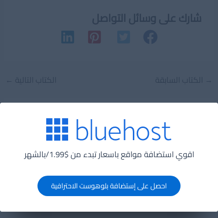
شارك على وسائل التواصل
Post
→
الكتاب السابقة
الكتاب التالية
←
navigation
1 فكرة عن “كيفية تصميم موقع pdf”
اقوي استضافة مواقع باسعار تبدء من $1.99/بالشهر
احمد مصطفي
ديسمبر 1, 2020 الساعة 7:33 م
احصل على إستضافة بلوهوست الاحترافية
كتاب جميل جدااا