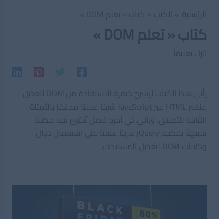
الرئيسية
الكتب
كتاب « تعلم DOM »
كتاب « تعلم DOM »
اترك تعليقاً
يأتي هذا الكتاب ليشرح كيفية الاستفادة من DOM لتعديل
عناصر HTML عبر JavaScript شرحًا عمليًا مدعَّمًا بالأمثلة
القابلة للتطبيق، ويأتي في آخره فصلٌ نُنشِئ فيه مكتبةً
شبيهةً بمكتبة jQuery تدريبًا عمليًا على استعمال دوال
وكائنات DOM لتعديل المستندات.