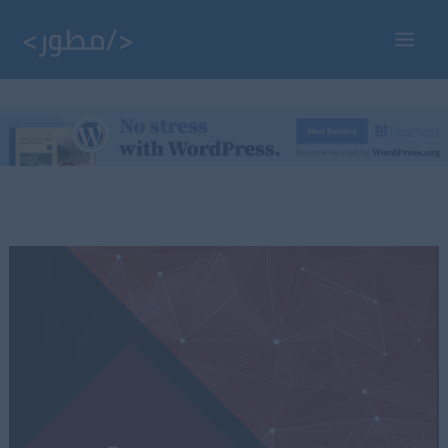
خطي
لى
Main
لمحتوى
Menu