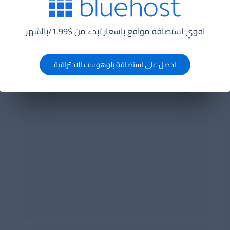
اترك تعليقاً
اقوي استضافة مواقع باسعار تبدء من $1.99/بالشهر
لن يتم نشر عنوان بريدك الإلكتروني.
الحقول الإلزامية
مشار إليها بـ
*
احصل على إستضافة بلوهوست الاحترافية
التعليق
*