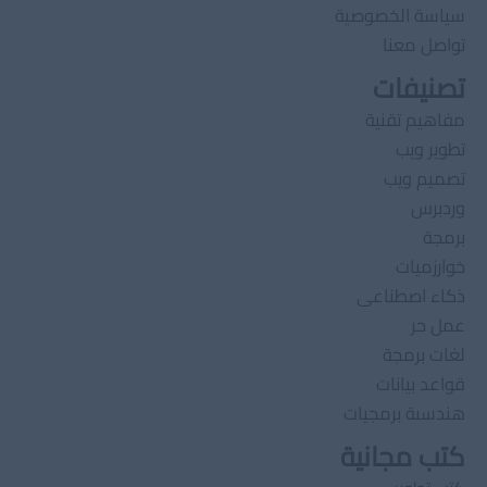
سياسة الخصوصية
تواصل معنا
تصنيفات
مفاهيم تقنية
تطوير ويب
تصميم ويب
وردبرس
برمجة
خوارزميات
ذكاء اصطناعى
عمل حر
لغات برمجة
قواعد بيانات
هندسىة برمجيات
كتب مجانية