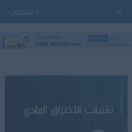
خطي
لى
Main
لمحتوى
Menu