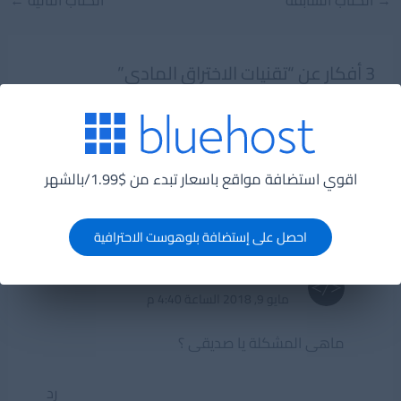
→
الكتاب السابقة
الكتاب التالية
←
navigation
3 أفكار عن “تقنيات الاختراق المادى”
MY DAMERA
مايو 8, 2018 الساعة 10:22 ص
اقوي استضافة مواقع باسعار تبدء من $1.99/بالشهر
لا استطيع تحميل كتب
احصل على إستضافة بلوهوست الاحترافية
رد
ADMIN
مايو 9, 2018 الساعة 4:40 م
ماهى المشكلة يا صديقى ؟
رد