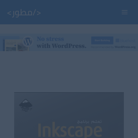
خطي
لى
Main
لمحتوى
Menu