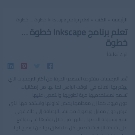
الرئيسية
الكتب
تعلم برنامج Inkscape خطوة … خطوة
تعلم برنامج Inkscape خطوة …
خطوة
اترك تعليقاً
تُعد البرمجيات مفتوحة المصدر (الحرة) من أكثر البرمجيات التي
يهتم بها العالم في الوقت الراهن لما لها من إمكانيات
تسمح لمستخدميها حرية تطوريها والتعديل عليها
دون قيود، كما إن معظمها يمكن تداولها واستخدامها لأي
غرض دون مقابل وبصورة مجانية، بالإضافة إلى ذلك فهي
تتميز بسهولة الحصول عليها من خلال توفرها في مواقع
على شبكة الإنترنت تتضمن كل ما يتعلق بها من توضيح لها