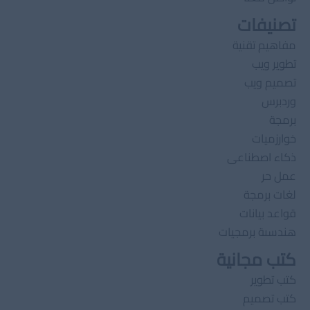
تصنيفات
مفاهيم تقنية
تطوير ويب
تصميم ويب
وردبرس
برمجة
خوارزميات
ذكاء اصطناعى
عمل حر
لغات برمجة
قواعد بيانات
هندسىة برمجيات
كتب مجانية
كتب تطوير
كتب تصميم