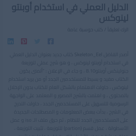
الدليل العملي في استخدام أوبنتو
لينوكس
اترك تعليقاً
/
كتب حوسبة عامة
أصدر الفاضل
Skeleton_Eel
كتاب جديد بعنوان الدليل العملي
في استخدام أوبنتو لينوكس ، و هو شرح عملي لتوزيعة
جنولينكس أوبنتو8.10 ، و جاء في
الإعلان
: “أتمنى يكون
الكتاب مفيد و بسيط للمستخدمين الجدد أو من يريد استخدام
لينوكس ، حاولت الاهتمام بالشكل العام للكتاب بدون الإخلال
بالمحتوى ، و اهتمت بالشرح المصور و المعتمد على الواجهة
الرسومية للتسهيل على المستخدمين الجدد ، حاولت التدرج
في الشرح ، بدأت ببعض المعلومات و المصطلحات الجديدة
على المستخدمين الجدد للنظام ، ثم حرق ملف الـ iso و عمل
الأسطوانة ، عمل قسم (partion) للتوزيعة ، تثبيت التوزيعة ،