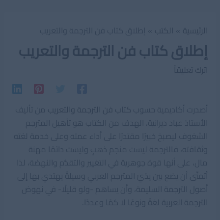
الرئيسية
الكتب
إطلاق كتاب فن الترجمة والتعريب
إطلاق كتاب فن الترجمة والتعريب
اترك تعليقاً
أصدرت أكاديمية حسوب
كتاب فن الترجمة والتعريب
من تأليف
الأستاذ عباد ديرانية، الهدف من الكتاب هو تأهيل المترجم
الشغوف ليصبحَ خبيرًا مقتدرًا على أداء عمله وعلى خدمة لغته
وثقافته، فالترجمة ليست منجم ذهبٍ وليست دائمًا مهنة
مال، على أنها قوة جوهرية في التغيير والتقدُّم والنهضة، لذا
أتمنَّى أن يضع بين يدَيْ المترجم العربي وسيلةً يهتدي بها إلى
أصول الترجمة السليمة، وأن يساهم -ولو قليلًا- في نهوض
الترجمة العربية لغةً ونوعًا لا كمًا وعددًا.