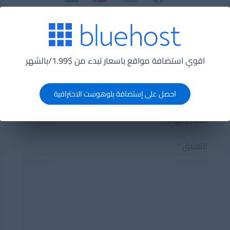
Post
→
الكتاب السابقة
الكتاب التالية
←
navigation
اقوي استضافة مواقع باسعار تبدء من $1.99/بالشهر
اترك تعليقاً
احصل على إستضافة بلوهوست الاحترافية
لن يتم نشر عنوان بريدك الإلكتروني.
الحقول الإلزامية
مشار إليها بـ
*
التعليق
*