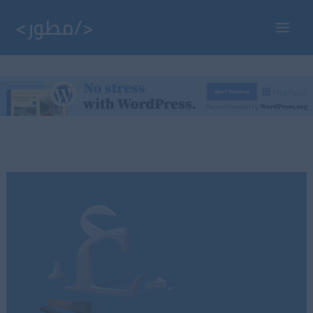
خطي
لى
Main
لمحتوى
Menu