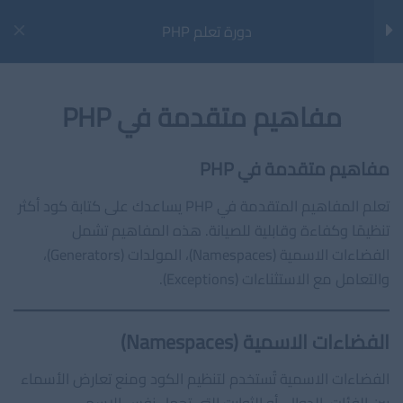
مقدمة للغة PHP
خطي
دورة تعلم PHP
لى
Main
كيفية تثبيت برنامج XAMPP
لمحتوى
Menu
بناء الجمل Syntax فى لغة PHP
مفاهيم متقدمة في PHP
المتغيرات فى PHP
مفاهيم متقدمة في PHP
انواع البيانات فى PHP
الرئيسية
الدورات
تطوير الويب
تعلم المفاهيم المتقدمة في PHP يساعدك على كتابة كود أكثر
تنظيمًا وكفاءة وقابلية للصيانة. هذه المفاهيم تشمل
الثوابت Constants فى PHP
الفضاءات الاسمية (Namespaces)، المولدات (Generators)،
اخر المقالات
والتعامل مع الاستثناءات (Exceptions).
مراجعة أداة AIOSEO (All in One SEO) لووردبريس
المعاملات Operators فىPHP
خارطة الطريق لتصبح مهندس تعلّم الآلة في 12 شهرًا
الفضاءات الاسمية (Namespaces)
الجملة الشرطية ب if…else..elseif
كيف تصبح مهندس تعلم آلي محترفًا في 2025؟
الفضاءات الاسمية تُستخدم لتنظيم الكود ومنع تعارض الأسماء
حلقات التكرار Loop فى PHP
ما هي هياكل البيانات ولماذا نحتاجها؟