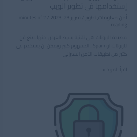
إستخدامها فى تطوير الويب
أمن معلومات
,
تطوير
/
فبراير 23, 2023
/
2 minutes of
reading
مصيدة الربوتات هى تقنية بسيط الغرض منها صنع فخ
للربوتات او Spam , المفهوم كبير ويمكن ان يستخدم فى
كثير من تطبيقات الآمن السبرانى
مصيدة
اقرأ المزيد »
الروبوتات
Honeypot
ماهى
وما
إستخدامها
فى
تطوير
الويب