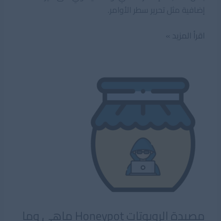
إضافية مثل تحرير سطر الأوامر.
ما
اقرأ المزيد »
هو
باش
BASH
وفيم
يستخدم
وطريقة
استعماله؟
مصيدة الروبوتات Honeypot ماهى وما