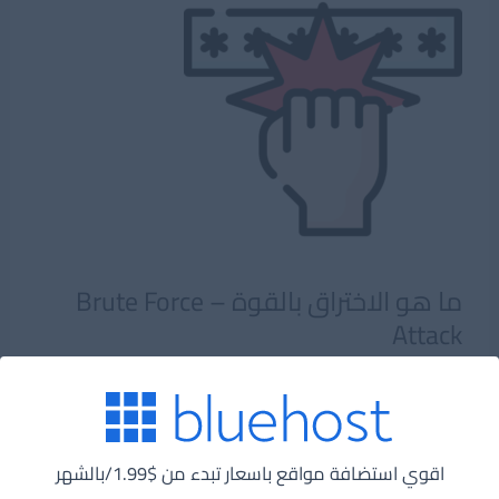
الويب؟
ما هو الاختراق بالقوة – Brute Force
Attack
أمن معلومات
,
مفاهيم تقنية
/
يونيو 13, 2022
/
4
minutes of reading
ما هو اختراق القوة الغاشمة؟ هجوم القوة الغاشمة هو
اقوي استضافة مواقع باسعار تبدء من $1.99/بالشهر
طريقة التجربة والخطأ المستخدمة لفك تشفير البيانات