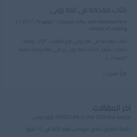
كتاب مقدمة فى لغة روبى
web-development
,
ruby
,
تحميلات
/
يوليو 14, 2017
/
1
minute of reading
كتاب مقدمة فى لغة روبى نوع الملف : PDF . وصف
الملف : يشرح الكتاب لغة روبى و هى لغة برمجة يابانية
المنشأ […]
كتاب
اقرأ المزيد »
مقدمة
فى
لغة
اخر المقالات
روبى
مراجعة أداة AIOSEO (All in One SEO) لووردبريس
خارطة الطريق لتصبح مهندس تعلّم الآلة في 12 شهرًا