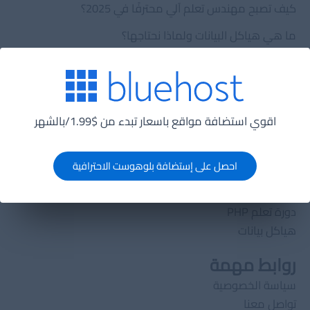
كيف تصبح مهندس تعلم آلي محترفًا في 2025؟
ما هي هياكل البيانات ولماذا نحتاجها؟
ما هي تقنية لانج تشين (lang chain) ولماذا يجب عليك
الإهتمام بها؟
الدورات
اقوي استضافة مواقع باسعار تبدء من $1.99/بالشهر
الدورات
تصميم قواعد بيانات
احصل على إستضافة بلوهوست الاحترافية
تعلم HTML5
خوارزميات
دورة تعلم PHP
هياكل بيانات
روابط مهمة
سياسة الخصوصية
تواصل معنا