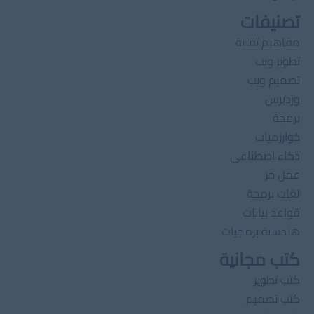
تصنيفات
مفاهيم تقنية
تطوير ويب
تصميم ويب
وردبرس
برمجة
خوارزميات
ذكاء اصطناعى
عمل حر
لغات برمجة
قواعد بيانات
هندسىة برمجيات
كتب مجانية
كتب تطوير
كتب تصميم