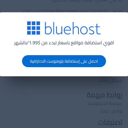
ما هي تقنية لانج تشين (lang chain) ولماذا يجب عليك
الإهتمام بها؟
الدورات
الدورات
اقوي استضافة مواقع باسعار تبدء من $1.99/بالشهر
تصميم قواعد بيانات
تعلم HTML5
احصل على إستضافة بلوهوست الاحترافية
خوارزميات
دورة تعلم PHP
هياكل بيانات
روابط مهمة
سياسة الخصوصية
تواصل معنا
تصنيفات