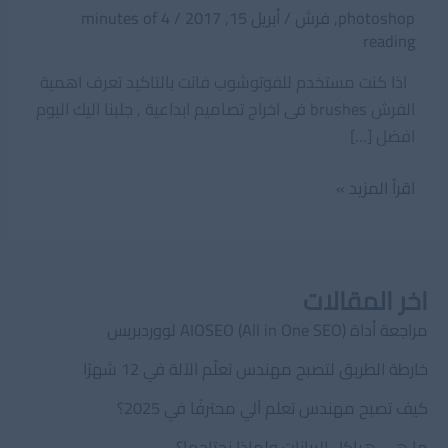
photoshop
,
فرش
/
أبريل 15, 2017
/
4 minutes of
reading
اذا كنت مستخدم للفوتوشوب فانت بالتاكيد تعرف اهمية
الفرش brushes فى اخراج تصاميم ابداعية , جلبنا اليك اليوم
افضل […]
افضل
اقرأ المزيد »
50
فرشة
للفوتوشوب
اخر المقالات
مراجعة أداة AIOSEO (All in One SEO) لووردبريس
خارطة الطريق لتصبح مهندس تعلّم الآلة في 12 شهرًا
كيف تصبح مهندس تعلم آلي محترفًا في 2025؟
ما هي هياكل البيانات ولماذا نحتاجها؟