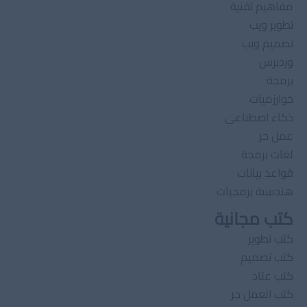
مفاهيم تقنية
تطوير ويب
تصميم ويب
وردبرس
برمجة
خوارزميات
ذكاء اصطناعى
عمل حر
لغات برمجة
قواعد بيانات
هندسىة برمجيات
كتب مجانية
كتب تطوير
كتب تصميم
كتب عتاد
كتب العمل حر