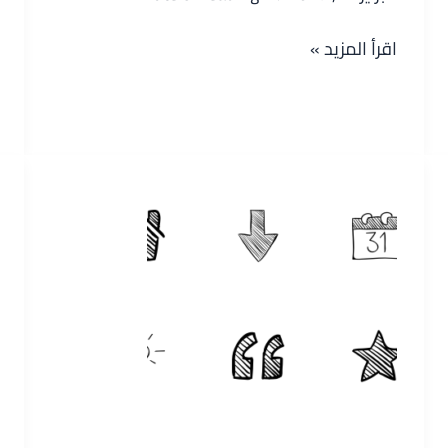
ايقونات
اقرأ المزيد »
تواصل
اجتماعى
مميزة