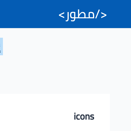
خطي
لى
لمحتوى
icons