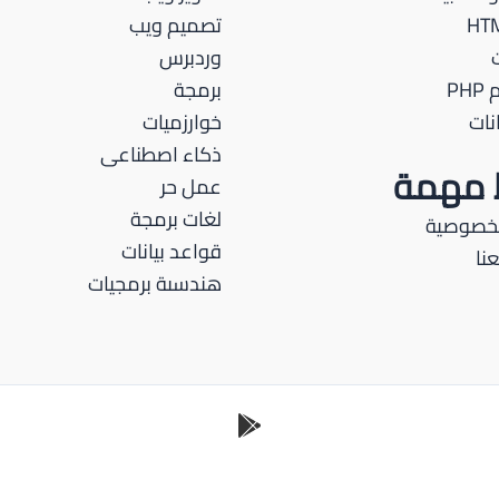
تصميم ويب
وردبرس
PH
برمجة
نات
خوارزميات
ذكاء اصطناعى
ط مهمة
عمل حر
لغات برمجة
لخصوصية
قواعد بيانات
نا
هندسىة برمجيات