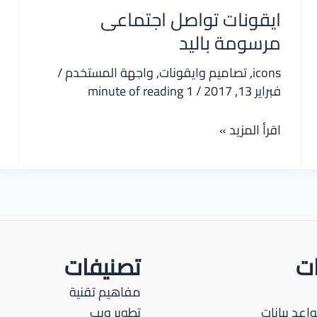
ايقونات تواصل اجتماعى
مرسومة باليد
icons
,
تصاميم وايقونات
,
واجهة المستخدم
/
فبراير 13, 2017
/
1 minute of reading
ايقونات
اقرأ المزيد »
تواصل
اجتماعى
مرسومة
باليد
ات
تصنيفات
مفاهيم تقنية
اعد بيانات
تطوير ويب