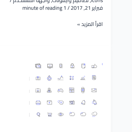
icons
,
تصاميم وايقونات
,
واجهة المستخدم
/
فبراير 21, 2017
/
1 minute of reading
أيقونات
اقرأ المزيد »
مواقع
تواصل
الاجتماعى
بشكل
مميز