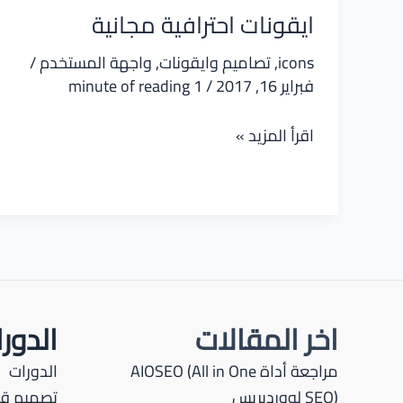
ايقونات احترافية مجانية
icons
,
تصاميم وايقونات
,
واجهة المستخدم
/
فبراير 16, 2017
/
1 minute of reading
ايقونات
اقرأ المزيد »
احترافية
مجانية
اخر المقالات
الدور
مراجعة أداة AIOSEO (All in One
الدورات
SEO) لووردبريس
تصميم قو