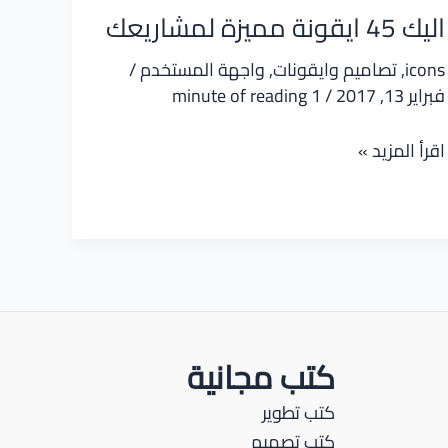
اليك 45 ايقونة مميزة لمشاريعك
icons
,
تصاميم وايقونات
,
واجهة المستخدم
/
فبراير 13, 2017
/
1 minute of reading
اليك
اقرأ المزيد »
45
ايقونة
مميزة
لمشاريعك
كتب مجانية
كتب تطوير
كتب تصميم