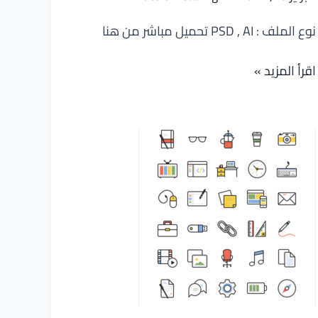
نوع الملف : PSD , AI تحميل مباشر من هنا
مائة
اقرأ المزيد »
ايقونة
مميزة
لاعمالك