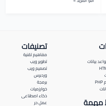
أكثر
اقرأ المزيد »
الأسألة
شيوعاً
لمطوري
ال
AWS
DevOps
ات
تصنيفات
وكيفية
مفاهيم تقنية
الإستعداد
اعد بيانات
تطوير ويب
تصميم ويب
وردبرس
PH
برمجة
نات
خوارزميات
ذكاء اصطناعى
ط مهمة
عمل حر