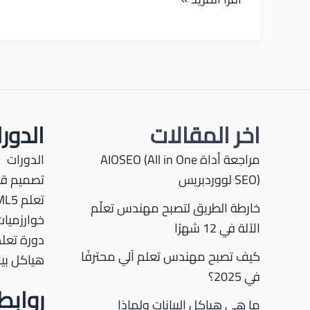
تكتب
سيرة
ذاتية
كمطور
ديف
أوبس
اخر المقالات
الدور
خطوة
بخطوة
مراجعة أداة AIOSEO (All in One
الدورات
SEO) لووردبريس
تصميم قو
تعلم HTML5
خارطة الطريق لتصبح مهندس تعلّم
خوارزميات
الآلة في 12 شهرًا
دورة تعلم P
كيف تصبح مهندس تعلم آلي محترفًا
هياكل بيا
في 2025؟
رواب
ما هي هياكل البيانات ولماذا