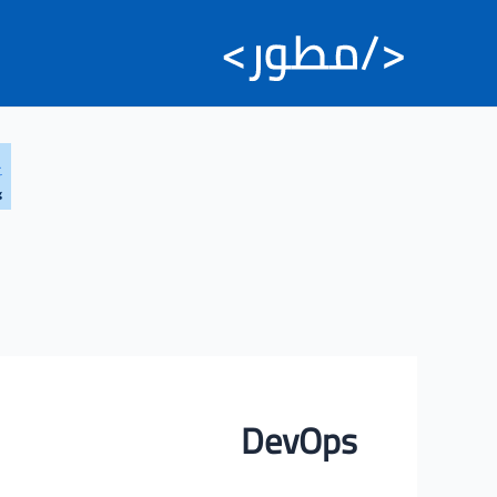
خطي
لى
لمحتوى
DevOps