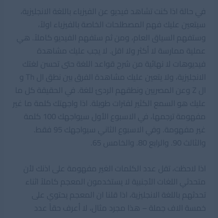
في حالة اذا كنت تشاهد فيديو عن الفيزياء باللغة الانجليزية،
سيتعين عليك فهم المصطلحات الخاصة بالفيزياء اولاً،
وستفهم السياق العام، ومن ثم ستفهم الفيديو كاملاً. هي
عملية ممارسة لا أكثر ولا اقل. لا يجب عليك مشاهدة
فيديوهات لا نهائية من شرح قواعد اللغة حتى تحسن لغتك
الانجليزية، ولا يتعين عليك مشاهدة الفرق بين نطق ال Th و
ال Z وعن المصريين ونطقهم الردئ للغة. في الحقيقة كل ما
عليك هو السمع الكثير لفترات طويلة. اذا واجهتك كلمة ما غير
مفهومة ترجمها، في الاسبوع الأول سيواجهك 100 كلمة
غير مفهومة. وفي الاسبوع الثاني سيواجهك 95 فقط.
والثالث 90. والرابع 80. والخامس 65.
اذا لاحظت، تقل عدد الكلمات الغير مفهومة على اذنك لأن
متحدثي اللغات الأجنبية لا يستخدمون المعجم كاملاً اثناء
تحدثهم باللغة الانجليزية، اذا قلنا ان المعجم يحتوي على
خمسة الاف جملة – هذا مجرد مثال، لا أعرف حقاً عدد