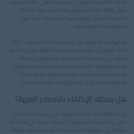
كلمات المعجم الانجليزي – فيستخدم ناطقي اللغة الانجليزية
حوالي 2000 فقط. مما يعني، انه لا يتعين عليك مذاكرة
المعجم الانجليزي وفهم جميع المصطلحات، لكن فهم
المصطلحات الشائعة فقط .
بما انها مسألة شهور حتى تجيد سمع اللغة الانجليزية – لأنك
تمتلك خلفية عن معظم المصطلحات الشائعة ، ولأن اذنك غير
مدربة على سمع هذه المصطلحات وتجميعها في جملة
واحدة وفهمها – فيمكنك البدء الان بمشاهدة فيديوهات
او قراءة مقالات او كتب باللغة الانجليزية. البداية صعبة ؟
بالطبع نعم. ولكنها لن تستغرق وقت كتعلم لغة جديدة.
هل يمكنك الإكتفاء بالمصادر العربية؟
في الحقيقة، اغلب المصادر العربية هي غير متعمقة بشكل
كافي كما انها تخدش سطوح البرمجيات فقط. في مرحلة ما،
ستحتاج إلى معلومة جديدة لم تراها من قبل وتكون مهمة.