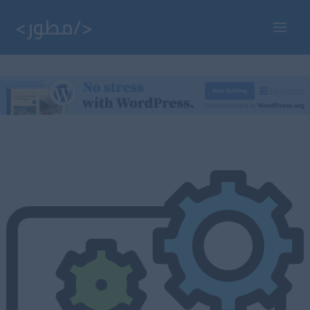
خطي
لى
Main
لمحتوى
Menu