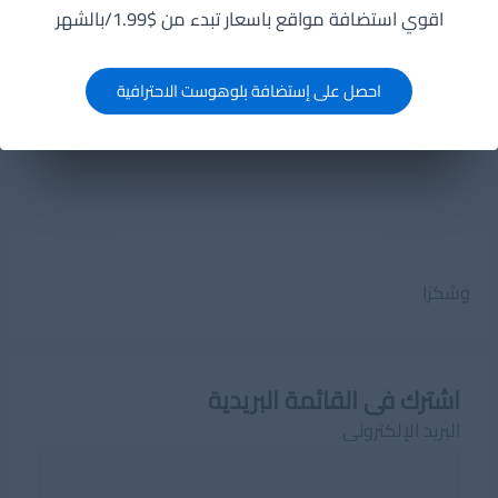
و بطريقة ترتيب الأشياء.
اقوي استضافة مواقع باسعار تبدء من $1.99/بالشهر
على سبيل المثال، من النصائح المعروفة في هذا المجال
هي: لا تستخدام جميع ألوان قوس قزح في واجهة
احصل على إستضافة بلوهوست الاحترافية
برنامجك! . من المفضل استخدام لونين إلى أربع ألوان مختلفة
كحد أقصى.
وشكرًا
اشترك فى القائمة البريدية
البريد الإلكترونى