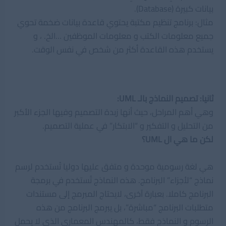
بيانات كبيرة (Database).
مثال: برنامج تنظيم مكتبة يحتوي قاعدة بيانات ضخمة تحوي
جميع معلومات الكتب و معلومات الموظفين …الخ. ، و
يستخدم هذه القاعدة أكثر من شخص في نفس الوقت.
ثانيا: تصميم النماذج بالـ UML:
وهي أهم المراحل، حيث أنها زبدة التصميم وفيها الجزء الأكبر
من التحليل و التفكير و “الابتكار” في عملية التصميم.
لكن ما هي ال UML؟
هي لغة رسومية موحدة و متفق عليها دوليا تُستخدم لرسم
نماذج “لأجزاء” البرنامج. هذه النماذج تُستخدم في برمجة
البرنامج كاملا. بعبارة آخرى، لايحتاج المبرمج إلى مستندات
متطلبات البرنامج “مباشرة”، بل يبرمج البرنامج من هذه
الرسوم و النماذج فقط، كالمهندس المعماري الذي لا يحمل