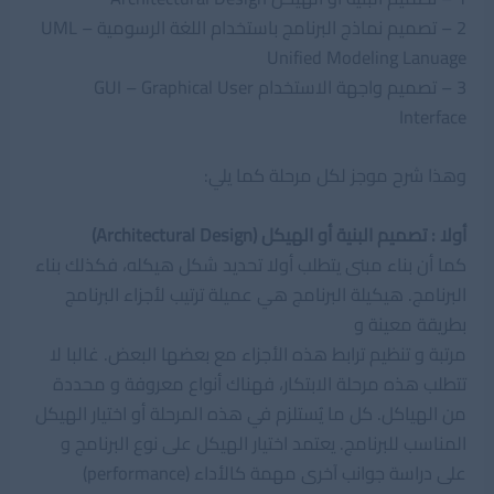
2 – تصميم نماذج البرنامج باستخدام اللغة الرسومية UML –
Unified Modeling Lanuage
3 – تصميم واجهة الاستخدام GUI – Graphical User
Interface
وهذا شرح موجز لكل مرحلة كما يلي:
أولا : تصميم البنية أو الهيكل (Architectural Design)
كما أن بناء مبنى يتطلب أولا تحديد شكل هيكله، فكذلك بناء
البرنامج. هيكيلة البرنامج هي عميلة ترتيب لأجزاء البرنامج
بطريقة معينة و
مرتبة و تنظيم ترابط هذه الأجزاء مع بعضها البعض. غالبا لا
تتطلب هذه مرحلة الابتكار، فهناك أنواع معروفة و محددة
من الهياكل. كل ما يُستلزم في هذه المرحلة أو اختيار الهيكل
المناسب للبرنامج. يعتمد اختيار الهيكل على نوع البرنامج و
على دراسة جوانب آخرى مهمة كالأداء (performance)