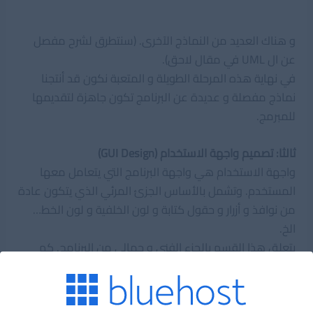
و هناك العديد من النماذج الآخرى. (سنتطرق لشرح مفصل
عن ال UML في مقال لاحق).
في نهاية هذه المرحلة الطويلة و المتعبة نكون قد أنتجنا
نماذج مفصلة و عديدة عن البرنامج تكون جاهزة لتقديمها
للمبرمج.
ثالثا: تصميم واجهة الاستخدام (GUI Design)
واجهة الاستخدام هي واجهة البرنامج التي يتعامل معها
المستخدم. وتشمل بالأساس الجزئ المرئي الذي يتكون عادة
من نوافذ و أزرار و حقول كتابة و لون الخلفية و لون الخط…
الخ.
يتعلق هذا القسم بالجزء الفني و جمالي من البرنامج. كم
يهتم بسرعة استجابة الواجهة و إمكانيتها إعطاء معلومات
واضحة و كافية للمستخدم. وهناك دراسات كثيرة في هذا
المجال تشمل دراسة الجانب النفسي للإنسان و تأثره بالألوان