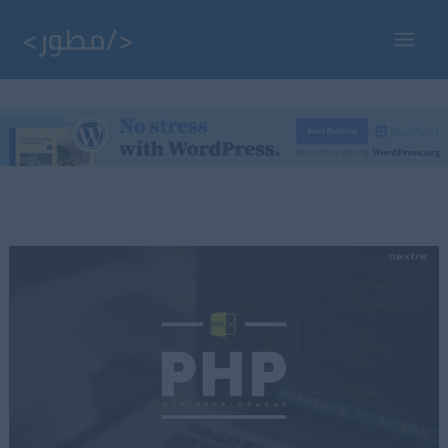
خطي
لى
Main
لمحتوى
Menu