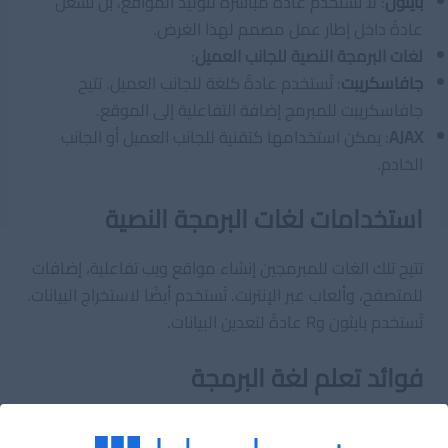
بايثون
: لا تُستخدم عادةً مباشرة لتوليد المواقع، بل تُشغل
عادةً داخل إطار عمل مصمم لهذا الغرض.
لغات البرمجة النصية للجانب العميل
:
جافاسكريبت
: تُستخدم عادةً كلغة للجانب العميل. تتيح
جافاسكريبت للمبرمج إضافة التفاعلية إلى الموقع.
AJAX
: يمكن استخدامها كتقنية للجانب العميل أو الجانب
الخادم.
استخدامات لغات البرمجة النصية
تتيح تلك الغات للمبرمجين إنشاء مواقع ويب تفاعلية، إضافات
للمتصفح، وألعاب عبر الإنترنت. تُستخدم أيضًا لاستخراج البيانات.
تُستخدم بايثون وR عادةً لتعدين البيانات.
فوائد تعلم لغة البرمجة
سهلة التعلم
: تكون لغات مكتوبة لتكون مفهومة لمن