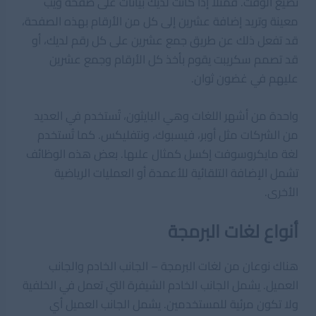
تضيع الوقت. فمثلاً إذا كانت لديك بيانات على صفحة ويب
معينة وتريد إضافة عشرين إلى كل من الأرقام بهذه الصفحة،
قد تفعل ذلك عن طريق جمع عشرين على كل رقم لديك، أو
قد تصمم سكريبت يقوم بأخذ كل الأرقام وجمع عشرين
عليهم في غضون ثوان.
واحدة من أشهر اللغات وهي البايثون، تُستخدم في العديد
من الشركات مثل أوبر، فيسبوك، ونتفليكس. كما تُستخدم
لغة مايكروسوفت إكسل كمثال علىها. بعض هذه الوظائف
تشمل الإضافة التلقائية للأعمدة أو العمليات الرياضية
الأخرى.
أنواع لغات البرمجة
هناك نوعان من لغات البرمجة – الجانب الخادم والجانب
العميل. يشمل الجانب الخادم الشيفرة التي تعمل في الخلفية
ولا تكون مرئية للمستخدمين. يشمل الجانب العميل أي