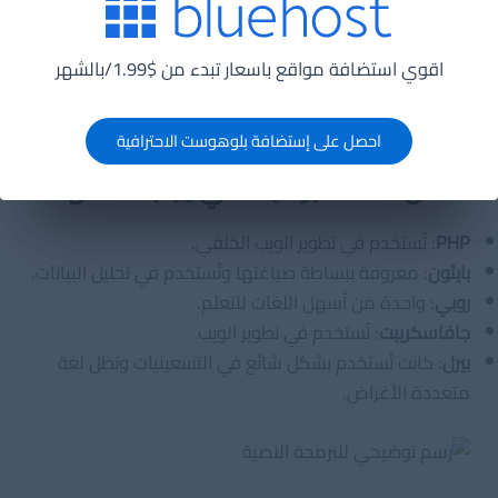
يستخدمها.
لا تحتاج إلى تجميع
: لا تحتاج إلى تجميع قبل الاستخدام.
عبر الأنظمة
: مصممة ليتم قراءتها بواسطة المتصفح أو
اقوي استضافة مواقع باسعار تبدء من $1.99/بالشهر
الخادم البعيد.
مفتوحة المصدر
: متاحة مجانًا للجميع.
احصل على إستضافة بلوهوست الاحترافية
أفضل لغات البرمجة التي يجب تعلمها
PHP
: تُستخدم في تطوير الويب الخلفي.
بايثون
: معروفة ببساطة صياغتها وتُستخدم في تحليل البيانات.
روبي
: واحدة من أسهل اللغات للتعلم.
جافاسكريبت
: تُستخدم في تطوير الويب.
بيرل
: كانت تُستخدم بشكل شائع في التسعينيات وتظل لغة
متعددة الأغراض.