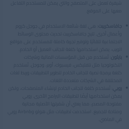
شيفرة تعمل على المتصفح والتي يمكن للمستخدم التفاعل
معها على الموقع.
جافاسكريبت
: هي لغة شائعة الاستخدام في جوجل كروم
وأعمال أخرى. تتيح جافاسكريبت تحديث محتوى الوسائط
الاجتماعية تلقائيًا وتوفير تجربة كاملة للمستخدم على مواقع
الويب. يمكن استخدامها كلغة للجانب العميل أو الخادم.
بايثون
: تُستخدم من قبل المؤسسات المالية وشركات
التكنولوجيا مثل نتفليكس، فيسبوك، أوبر، وجوجل. تُستخدم
كلغة برمجة نصية للجانب الخادم لتطوير التطبيقات وربط لغات
المختلفة في الشركات متعددة اللغات.
روبي
: تُستخدم كلغة للجانب الخادم لإنشاء المتصفحات، ولكن
يمكن استخدامها أيضًا لتطبيقات البرامج الأخرى. روبي
مفتوحة المصدر، مما يعني أن شفرتها الأصلية مجانية
ومتاحة للجميع. استخدمت تطبيقات مثل هولو وAirbnb روبي
في الماضي.