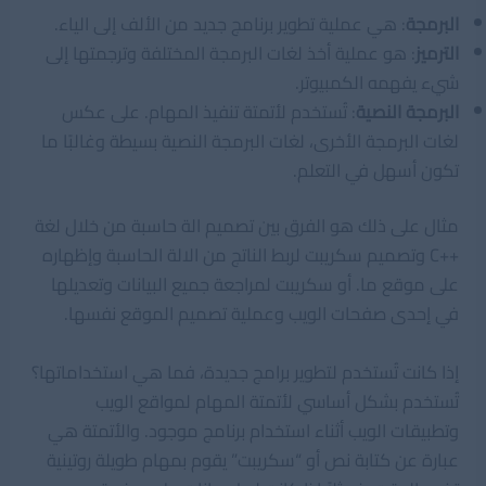
البرمجة
: هي عملية تطوير برنامج جديد من الألف إلى الياء.
الترميز
: هو عملية أخذ لغات البرمجة المختلفة وترجمتها إلى
شيء يفهمه الكمبيوتر.
البرمجة النصية
: تُستخدم لأتمتة تنفيذ المهام. على عكس
لغات البرمجة الأخرى، لغات البرمجة النصية بسيطة وغالبًا ما
تكون أسهل في التعلم.
مثال على ذلك هو الفرق بين تصميم الة حاسبة من خلال لغة
++C وتصميم سكريبت لربط الناتج من الالة الحاسبة وإظهاره
على موقع ما. أو سكريبت لمراجعة جميع البيانات وتعديلها
في إحدى صفحات الويب وعملية تصميم الموقع نفسها.
إذا كانت تُستخدم لتطوير برامج جديدة، فما هي استخداماتها؟
تُستخدم بشكل أساسي لأتمتة المهام لمواقع الويب
وتطبيقات الويب أثناء استخدام برنامج موجود. والأتمتة هي
عبارة عن كتابة نص أو “سكريبت” يقوم بمهام طويلة روتينية