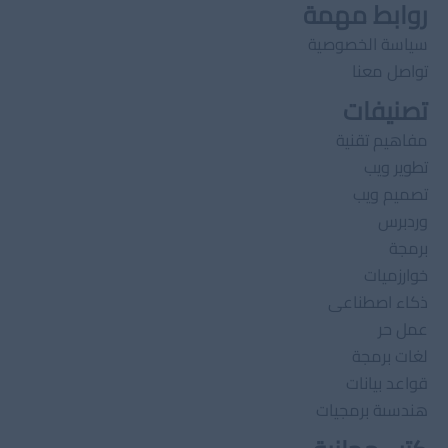
روابط مهمة
سياسة الخصوصية
تواصل معنا
تصنيفات
مفاهيم تقنية
تطوير ويب
تصميم ويب
وردبرس
برمجة
خوارزميات
ذكاء اصطناعى
عمل حر
لغات برمجة
قواعد بيانات
هندسىة برمجيات