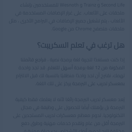
Second Life و Trainz و Wesnoth للمستخدمين بإنشاء
ملحقات على الألعاب. على غرار الإضافات المستخدمة في
الألعاب ، يتم تشغيل جميع الإضافات في البرامج الأخرى ، مثل
ملحقات متصفح Chrome من Google.
هل ترغب في تعلم السكريبت؟
إذا كنت مستعدًا لتجربة لغة برمجة نصية ،
فراجع قائمتنا
المكونة من 12 لغة برمجة أسهل للتعلم
. قد تجد واحدة
تهمك. نقترح أن تجد واحدًا منطقيًا بالنسبة لك قبل الالتزام
بمعسكر تدريب على البرمجة
يركز على تلك اللغة.
يُعد معسكر تدريب البرمجة رائعًا لأنه لا يعلمك فقط كيفية
البرمجة بل يؤهلك أيضًا للحصول على وظيفة في مجال
التكنولوجيا. تدوم معظم معسكرات تدريب المستجدين على
البرمجة أقل من عام وتقدم خدمات مهنية وطرق دفع
مختلفة تتيح لجميع أنواع الأشخاص بدء حياة مهنية في