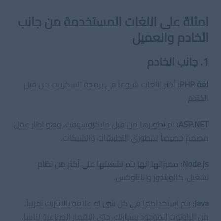
امثلة على اللغات المستخدمة من جانب
الخادم والعميل
1. جانب الخادم
لغة PHP:
أكثر اللغات شيوعاً في برمجة السكريبت من قبل
الخادم
ASP.NET:
تم تطويرها من قبل مايكروسوفت، وهو اطار عمل
مصمم خصيصاً لمطوري التطبيقات والشبكات.
Node.js:
مميزاتها انها يتم تشغيلها على أكثر من نظام
تشغيل، كالويندوز واللينوكس.
Java:
يتم استخدامها في كل شئ له علاقة بالإنترنت تقريباً،
من البلوتوث الموجود بسيارتك، حتى الاقمار الصناعية لناسا.