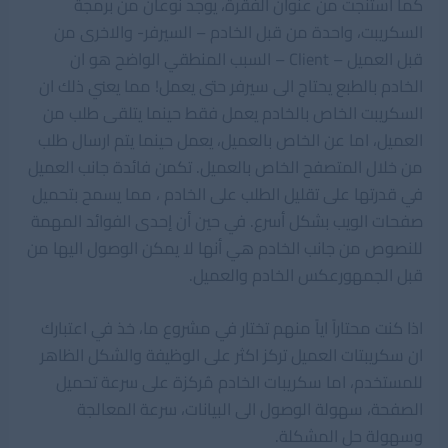
كما استنجت من عنوان الفقرة، يوجد نوعان من برمجة
السكريبت، واحدة من قبل الخادم – السيرفر- والاخرى من
قبل العميل – Client – السبب المنطقي الواضح هو ان
الخادم بالطبع يحتاج الى سيرفر حتى يعمل! مما يعني ذلك ان
السكريبت الخاص بالخادم يعمل فقط حينما يتلقى طلب من
العميل، اما عن الخاص بالعميل، يعمل حينما يتم ارسال طلب
من خلال المتصفح الخاص بالعميل. تكمن فائدة جانب العميل
في قدرتها على تقليل الطلب على الخادم ، مما يسمح بتحميل
صفحات الويب بشكل أسرع. في حين أن إحدى الفوائد المهمة
للنصوص من جانب الخادم هي أنها لا يمكن الوصول اليها من
قبل الجمهورعكس الخادم والعميل.
اذا كنت محتاراً اياً منهم تختار في مشروع ما، خذ في اعتبارك
ان سكريبتات العميل تركز اكثر على الوظيفة والشكل الظاهر
للمستخدم، اما سكريبات الخادم مُركزة على سرعة تحميل
الصفحة، سهولة الوصول الى البيانات، سرعة المعالجة
وسهولة حل المشكلة.