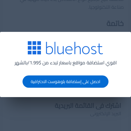
صناعة التكنولوجيا.
خاتمة
تعلم لغة البرمجة هو أسهل طريقة لتبليل قدميك في عالم
البرمجة. هناك موارد وفيرة لمساعدتك في تجربة كل منها
حتى تجد ما يناسبك. فقط تذكر أن تأخذ الأمور ببطء ، وكن
صبوراً مع نفسك ، وتهدف إلى البدء بمشاريع صغيرة ، بدلاً من
اقوي استضافة مواقع باسعار تبدء من $1.99/بالشهر
مشاريع كبيرة. ستجد مكانتك في أي وقت من الأوقات.
احصل على إستضافة بلوهوست الاحترافية
اشترك فى القائمة البريدية
البريد الإلكترونى