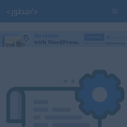
خطي
لى
Main
لمحتوى
Menu