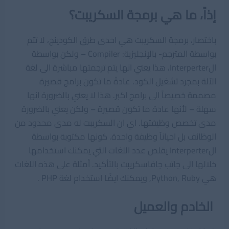
إذاً، ما هي برمجة السكريبت؟
باختصار، برمجة السكريبت هي احدى طرق الكودينج، لا تتم
بواسطة المترجم- بالإنجليزية: Compiler – ولكن بواسطة
الInterperter، هذا يعني انها يتم ترجمتها مباشرة الى لغة
الآلة بمجرد تشغيل الكود. عادةً ما تكون برامج قصيرة
مصممة خصيصاً الى برامج اكبر. هذا لا يعني بالضرورة انها
سهلة – لأنها عادة ما تكون قصيرة – ولكن يعني بالضرورة
مدى تخصص وظيفتها. اي ان السكريبت له مدى محدود من
الوظائف بل احياناً وظيفة واحدة. كونها مكتوبة بواسطة
الInterperter يقلص عدد اللغات التي يمكنك استخدامها
خلالها الى جاتب جافاسكريبت بالتأكيد. أمثلة على هذه اللغات
هي Python, Ruby, ويمكنك ايضًا استخدام لغة PHP .
الخادم والعميل