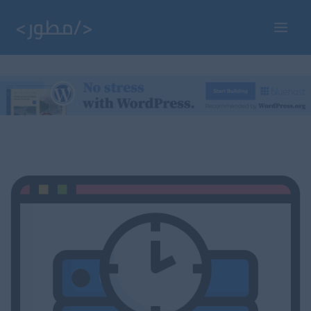
خطي
لى
Main
لمحتوى
Menu