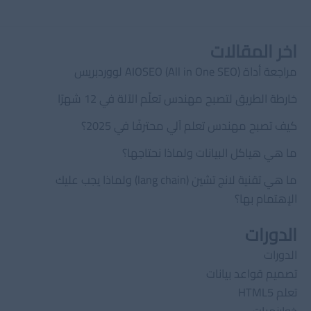
اخر المقالات
مراجعة أداة AIOSEO (All in One SEO) لووردبريس
خارطة الطريق لتصبح مهندس تعلّم الآلة في 12 شهرًا
كيف تصبح مهندس تعلم آلي محترفًا في 2025؟
ما هي هياكل البيانات ولماذا نحتاجها؟
ما هي تقنية لانج تشين (lang chain) ولماذا يجب عليك
الإهتمام بها؟
الدورات
الدورات
تصميم قواعد بيانات
تعلم HTML5
خوارزميات