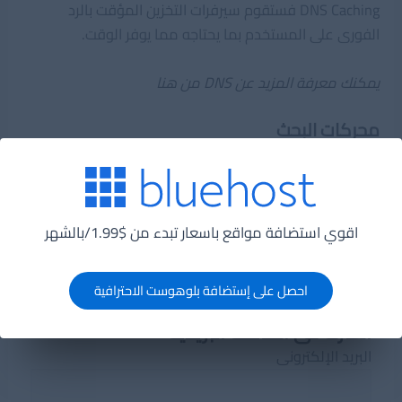
DNS Caching فستقوم سيرفرات التخزين المؤقت بالرد
الفورى على المستخدم بما يحتاجه مما يوفر الوقت.
يمكنك معرفة المزيد عن DNS من هنا
محركات البحث
قد تقوم محركات البحث بالتخزين المؤقت لصفحات الويب التي
تظهر بشكل متكرر في نتائج البحث للإجابة على استفسارات
المستخدمين حتى إذا كان الموقع الذي يحاول المستخدمون
اقوي استضافة مواقع باسعار تبدء من $1.99/بالشهر
الوصول إليه معطلاً مؤقتًا أو غير قادر على الاستجابة.
احصل على إستضافة بلوهوست الاحترافية
اشترك فى القائمة البريدية
البريد الإلكترونى