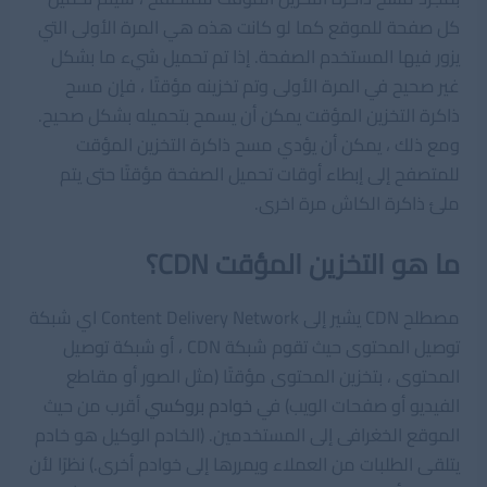
كل صفحة للموقع كما لو كانت هذه هي المرة الأولى التي
يزور فيها المستخدم الصفحة. إذا تم تحميل شيء ما بشكل
غير صحيح في المرة الأولى وتم تخزينه مؤقتًا ، فإن مسح
ذاكرة التخزين المؤقت يمكن أن يسمح بتحميله بشكل صحيح.
ومع ذلك ، يمكن أن يؤدي مسح ذاكرة التخزين المؤقت
للمتصفح إلى إبطاء أوقات تحميل الصفحة مؤقتًا حتى يتم
ملئ ذاكرة الكاش مرة اخرى.
ما هو التخزين المؤقت CDN؟
مصطلح CDN يشير إلى Content Delivery Network اي شبكة
توصيل المحتوى حيث تقوم شبكة CDN ، أو شبكة توصيل
المحتوى ، بتخزين المحتوى مؤقتًا (مثل الصور أو مقاطع
الفيديو أو صفحات الويب) في
خوادم بروكسي
أقرب من حيث
الموقع الخغرافى إلى المستخدمين. (الخادم الوكيل هو خادم
يتلقى الطلبات من العملاء ويمررها إلى خوادم أخرى.) نظرًا لأن