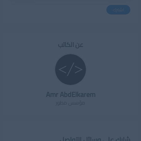
اشترك
عن الكاتب
Amr AbdElkarem
مؤسس مطور
شارك على وسائل التواصل