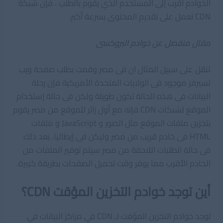
الخوادم أقرب إلى المستخدم الذي يقوم بالطلب ، فإن شبكة
CDN تعمل على تقديم المحتوى بسرعة أكبر.
مقال منفصل عن خوادم البروكسى
لنقل على سبيل المثال ان فى مصر وقمت بطلب صفحة ويب
لسيرفر موجود فى الولايات المتحدة الأمريكية فإن رحلة
البيانات فى هذه الحالة تكون طويلة ولكن فى حالة إستخدام
الموقع لشبكات CDN فإنه مع أول زائر للموقع من مصر يقوم
بتخزين ملفات الموقع مثل الصور و JavaScript و ملفات
HTML فى خادم قريب من مصر وليكن فى إيطاليا. بعد ذلك
فى حالة الطلبات اللاحقة من مصر سيتم توفير الملفات من
الخادم الأقرب مما يوفر وقت تحميل الصفحات بطريقة كبيرة.
أين توجد خوادم التخزين المؤقت CDN؟
توجد خوادم التخزين المؤقت لـ CDN في مراكز البيانات في