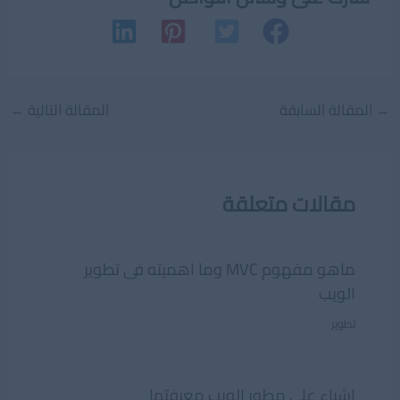
Post
→
المقالة السابقة
المقالة التالية
←
navigation
مقالات متعلقة
ماهو مفهوم MVC وما اهميته فى تطوير
الويب
تطوير
اشياء على مطور الويب معرفتها