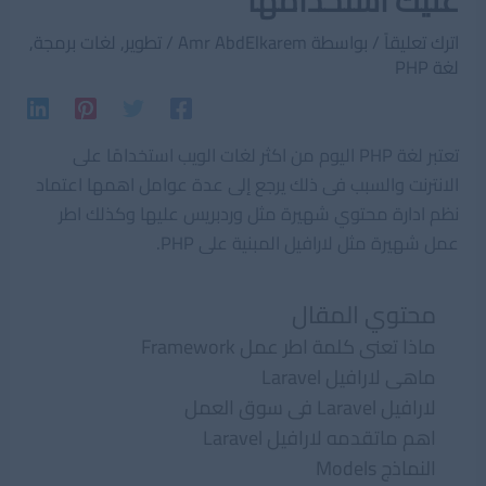
عليك استخدامها
اترك تعليقاً
/ بواسطة
Amr AbdElkarem
/
تطوير
,
لغات برمجة
,
لغة PHP
تعتبر لغة PHP اليوم من اكثر لغات الويب استخدامًا على
الانترنت والسبب فى ذلك يرجع إلى عدة عوامل اهمها اعتماد
نظم ادارة محتوي شهيرة مثل وردبريس عليها وكذلك اطر
عمل شهيرة مثل لارافيل المبنية على PHP.
محتوي المقال
ماذا تعنى كلمة اطر عمل Framework
ماهى لارافيل Laravel
لارافيل Laravel فى سوق العمل
اهم ماتقدمه لارافيل Laravel
النماذج Models