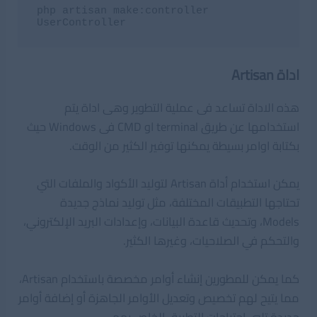
php artisan make:controller 
UserController
اداة Artisan
هذه الاداة تساعد فى عملية التطوير وهى اداة يتم
استخدامها عن طريق terminal او CMD فى Windows حيث
بكتابة اوامر بسيطة يمكنها توفير الكثير من الوقت.
يمكن استخدام أداة Artisan لتوليد الأكواد والملفات التي
تحتاجها التطبيقات المختلفة، مثل توليد نماذج جديدة
Models، وتحديث قاعدة البيانات، وإعدادات البريد الإلكتروني،
والتحكم في الصلاحيات، وغيرها الكثير.
كما يمكن للمطورين إنشاء أوامر مخصصة باستخدام Artisan،
مما يتيح لهم تخصيص وتعديل الأوامر الجاهزة أو إضافة أوامر
جديدة تلبي احتياجات التطبيق الخاص بهم.