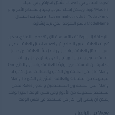
تعرف النماذج في Laravel بشكل افتراضي في مجلد
app/Models. ويمكن إنشاء نموذج جديد باستخدام الأمر
php
حيث يتم استبدال
artisan make:model ModelName
ModelName باسم النموذج الذي تريد إنشاؤه.
بالإضافة إلى الوظائف الأساسية التي تقدمها النماذج، يمكن
تعريف العلاقات بين النماذج في Laravel، مثل العلاقات على
سبيل المثال العلاقة (واحد إلى واحد) مثلًا العلاقة بين جدول
المستخدمين وجدول البروفيل الذى يتحتوى على بيانات
إضافية عن المستخدمين, وايضًا العلاقة (واحد إلى الكثير One
to Many ) مثل العلاقة بين الكاتب والمقالات فكل كاتب له
مجموعة من المقالات والعلاقة (الكثير إلى الكثير Many To
Many) مثل العلاقة بين المستخدمين والادوار Roles فلكل
مستخدم مجموعة من الأدوار وفى نفس الوقت الدور الواحد
يمكن أن ينتمى إلى أكثر من مستخدم فى نفس الوقت.
View فى لارافيل