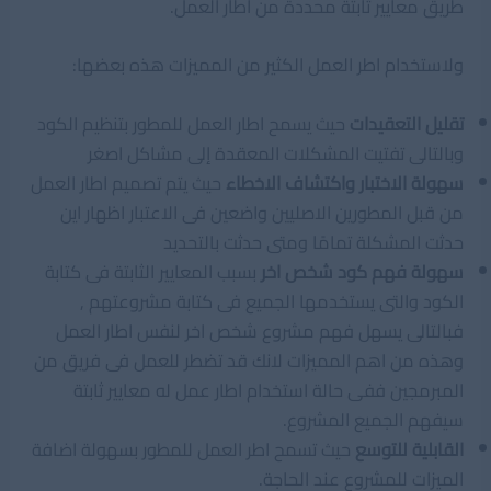
طريق معايير ثابتة محددة من اطار العمل.
ولاستخدام اطر العمل الكثير من المميزات هذه بعضها:
تقليل التعقيدات
حيث يسمح اطار العمل للمطور بتنظيم الكود
وبالتالى تفتيت المشكلات المعقدة إلى مشاكل اصغر
سهولة الاختبار واكتشاف الاخطاء
حيث يتم تصميم اطار العمل
من قبل المطورين الاصليين واضعين فى الاعتبار اظهار اين
حدثت المشكلة تمامًا ومتى حدثت بالتحديد
سهولة فهم كود شخص اخر
بسبب المعايير الثابتة فى كتابة
الكود والتى يستخدمها الجميع فى كتابة مشروعتهم ,
فبالتالى يسهل فهم مشروع شخص اخر لنفس اطار العمل
وهذه من اهم المميزات لانك قد تضطر للعمل فى فريق من
المبرمجين ففى حالة استخدام اطار عمل له معايير ثابتة
سيفهم الجميع المشروع.
القابلية للتوسع
حيث تسمح اطر العمل للمطور بسهولة اضافة
الميزات للمشروع عند الحاجة.