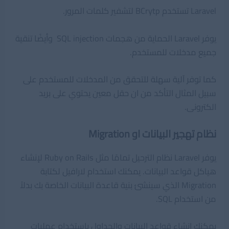
Laravel تستخدم BCrytp لتشفير كلمات المرور.
يوفر Laravel الحماية من هجمات SQL injection وأيضًا تنقية
جميع مدخلات للمستخدم.
كما توفر آلية سهلة للتحقق من المدخلات للمستخدم على
سبيل المثال التأكد من ان حقل معين يحتوي على بريد
الكترونى.
نظام تهجير البيانات او Migration
يوفر Laravel نظام الترحيل تمامًا مثل Ruby on Rails لإنشاء
هياكل قواعد البيانات. يمكنك استخدام لارافيل لكتابة
Migration الذي سينشئ بنية قاعدة البيانات الخاصة بك بدلاً
من استخدام SQL.
يمكنك إنشاء قواعد البيانات والجداول باستخدام عمليات