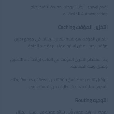
تقدم Laravel أيضًا شروحات مفيدة لتنفيذ نظام
Authentication الخاصة بك.
التخزين المؤقت Caching
التخزين المؤقت هو تقنية لتخزين البيانات في موقع تخزين
مؤقت بحيث يمكن استرجاعها بسرعة عند الحاجة.
يتم استخدام التخزين المؤقت في الغالب لزيادة أداء التطبيق
وتقليل وقت المعالجة.
لارافيل تقوم بحفظ نسخ مؤقتة من Views و Routes وذلك
لتسريع عملية معالجة الطلبات من المستخدمين.
التوجيه Routing
بمعنى ان رابط معين يأتى بنتائج معينة على سبيل المثال