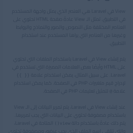
View في Laravel هي العنصر الذي يمثل واجهة المستخدم
في التطبيق. تمثل الـ View عادةً صفحة HTML تحتوي على
العناصر المختلفة مثل النصوص والصور والنماذج والروابط
وغيرها من العناصر التي يراها المستخدم عند استخدام
التطبيق.
يتم إنشاء View في Laravel باستخدام الملفات التي تحتوي
على HTML وأيضًا بعض العلامات المميزة التي تستخدم في
Laravel. على سبيل المثال، يمكن استخدام علامة
{{ }}
لإدراج قيم متغيرات PHP في الصفحة. كما يمكن استخدام
علامة
لتمثيل تعليمات PHP في الصفحة.
@
عند إنشاء View في Laravel، يتم تمرير البيانات إلى الـ View
باستخدام مصفوفة تحتوي على البيانات التي يجب تمريرها.
يتم ذلك عادةً باستخدام دالة
المتاحة في Laravel،
view()
والتي تتلقى اسم الملف الذي يجب عرضه، ومصفوفة تحتوي