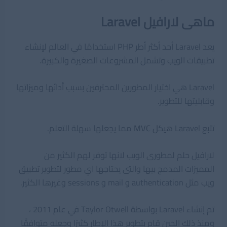
ماهى لارافيل Laravel
يعد Laravel أحد أكثر أطر PHP استخدامًا في العالم لإنشاء
تطبيقات الويب وتشمل المشروعات الصغيرة والكبيرة.
Laravel هي اختيار المطورين المحترفين بسبب أدائها وميزاتها
وقابليتها للتطوير.
تتبع Laravel
هيكل MVC
مما يجعلها سهلة التعلم.
لارافيل حلم لمطورى الويب لانها توفر لهم الكثير من
المميزات المدمج بيها والتى يحتاجها اي مطور لتطوير تطبيق
ويب مثل authentication و mail و sessions وغيرها الكثير.
تم إنشاء Laravel بواسطة Taylor Otwell في عام 2011 ،
ومنذ ذلك الحين قام بتطوير هذا الإطار كثيرًا وجعله متوافقًا