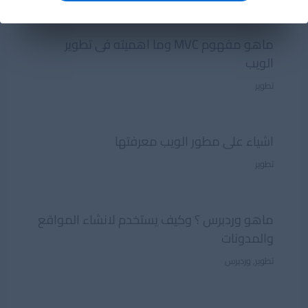
ماهو مفهوم MVC وما اهميته فى تطوير
الويب
تطوير
اشياء على مطور الويب معرفتها
تطوير
ماهو وردبرس ؟ وكيف يستخدم لانشاء المواقع
والمدونات
تطوير
,
وردبرس