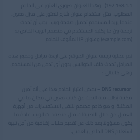
192.168.1.1). وهذا العنوان ضروري للعثور على الخادم
المطلوب. مثل استخدام عنوان شارع للعثور على منزل معين.
عندما يريد المستخدم تحميل صفحة ويب ، يجب أن تحدث
ترجمة بين ما يكتبه المستخدم في متصفح الويب الخاص به
(example.com) وعنوان IP المألوف للخادم.
تمر عملية ترجمة عنوان الموقع على اربعة مراحل وجميع هذه
المراحل تحدث خلف الكواليس بدون أي تدخل من المستخدم.
وهى كالتالى :
DNS recursor
– يمكن اعتبار الخادم هذا على أنه أمين
مكتبة يُطلب منه البحث عن كتاب معين في مكان ما في
المكتبة. و هو خادم مصمم لتلقي الاستفسارات من أجهزة
العميل من خلال التطبيقات مثل متصفحات الويب. عادةً ما
يكون مسؤولاً بعد ذلك عن تقديم طلبات إضافية من أجل تلبية
استعلام DNS الخاص بالعميل.