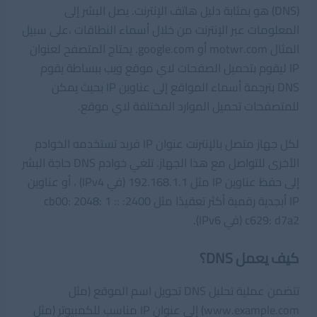
(DNS) هو بمثابة دليل هاتف الإنترنت. يصل البشر إلى
المعلومات عبر الإنترنت من خلال أسماء النطاقات ،على سبيل
المثال motwr.com أو google.com. يحتاج المتصفح لعنوان
IP ليقوم بتحميل الصفحات لاي موقع ويب ببساطة يقوم
DNS بترجمة أسماء المواقع إلى عناوين IP بحيث يمكن
للمتصفحات تحميل الموارد المختلفة لاي موقع.
لكل جهاز متصل بالإنترنت عنوان IP فريد تستخدمه الخوادم
الأخرى للتواصل مع هذا الجهاز. تلغي خوادم DNS حاجة البشر
إلى حفظ عناوين IP مثل 192.168.1.1 (في IPv4) ، أو عناوين
IP أبجدية رقمية أكثر تعقيدًا مثل 2400: cb00: 2048: 1 ::
c629: d7a2 (في IPv6).
كيف يعمل DNS؟
تتضمن عملية تحليل DNS تحويل اسم الموقع (مثل
www.example.com) إلى عنوان IP مناسب للكمبيوتر (مثل