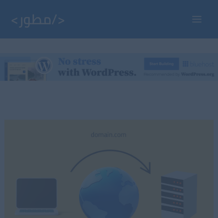
خطي
لى
Main
لمحتوى
Menu