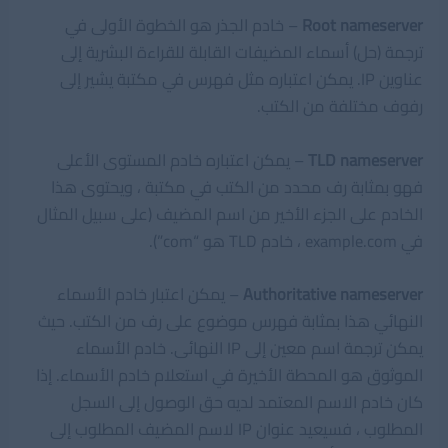
Root nameserver
– خادم الجذر هو الخطوة الأولى في
ترجمة (حل) أسماء المضيفات القابلة للقراءة البشرية إلى
عناوين IP. يمكن اعتباره مثل فهرس في مكتبة يشير إلى
رفوف مختلفة من الكتب.
TLD nameserver
– يمكن اعتباره خادم المستوى الأعلى
فهو بمثابة رف محدد من الكتب في مكتبة ، ويحتوى هذا
الخادم على الجزء الأخير من اسم المضيف (على سبيل المثال
في example.com ، خادم TLD هو “com”).
Authoritative nameserver
– يمكن اعتبار خادم الأسماء
النهائي هذا بمثابة فهرس موضوع على رف من الكتب. حيث
يمكن ترجمة اسم معين إلى IP النهائى. خادم الأسماء
الموثوق هو المحطة الأخيرة في استعلام خادم الأسماء. إذا
كان خادم الاسم المعتمد لديه حق الوصول إلى السجل
المطلوب ، فسيعيد عنوان IP لاسم المضيف المطلوب إلى