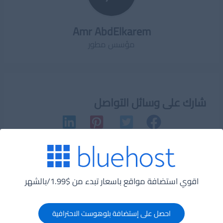
Amr AbdElkarem
مؤسس مطور
شارك على وسائل التواصل
Post
→
المقالة السابقة
المقالة التالية
←
navigation
اقوي استضافة مواقع باسعار تبدء من $1.99/بالشهر
احصل على إستضافة بلوهوست الاحترافية
مقالات متعلقة