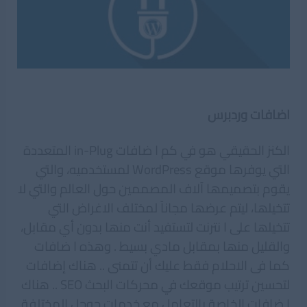
اضافات وردبرس
الكنز الحقيقي ھو في كم ا ضافات in-Plug المتعددة
التي يوفرھا موقع WordPress لمستخدميه، والتي
يقوم بتصميمھا آلاف المصممين حول العالم والتي لا
تتخيلھا، ليتم عرضھا مجاناً لمختلف الاغراض التي
تتخيلھا على ا نترنت لتستفيد أنت منھا بدون أي مقابل،
والقليل منھا بمقابل مادي بسيط . وھذه ا ضافات
كما فى الاحلام فقط عليك أن تتمنى .. ھناك إضافات
لتحسين ترتيب موقعك في محركات البحث SEO .. ھناك
ا ضافات الخاصة بالتعامل مع خدمات جوجل المختلفة