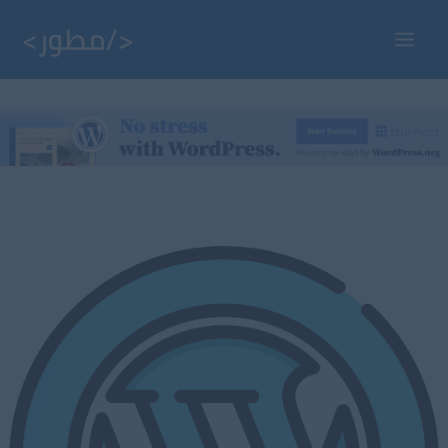
خطي
لى
Main
لمحتوى
Menu