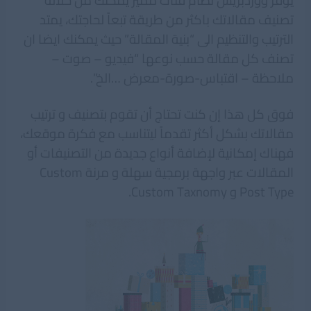
يوفر ووردبريس نظام فئات مميز يمكنك من خلاله
تصنيف مقالاتك باكثر من طريقة تبعاً لحاجتك، يمتد
الترتيب والتنظيم الى “بنية المقالة” حيث يمكنك ايضا ان
تصنف كل مقالة حسب نوعها “فيديو – صوت –
ملاحظة – اقتباس-صورة-معرض …الخ”.
فوق كل هذا إن كنت تحتاج أن تقوم بتصنيف و ترتيب
مقالاتك بشكل أكثر تقدماً ليتناسب مع فكرة موقعك،
فهناك إمكانية لإضافة أنواع جديدة من التصنيفات أو
المقالات عبر واجهة برمجية سهلة و مرنة Custom
Post Type و Custom Taxnomy.