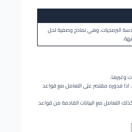
ة البرمجيات، وهي نماذج وصفية لحل
هة.
ت وغيرها.
ها. اذا فدوره مقتصر على التعامل مع قواعد
ط بين view و controller فهو يعالج العمليات المنطقية والطلبات القادمة (requests) وكذلك التعامل مع البيانات القادمة من قواعد