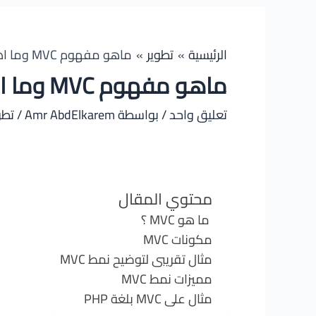
الرئيسية
تطوير
ماهو مفهوم MVC وما اهميته فى تطوير الويب
ماهو مفهوم MVC وما اهميته فى تطوير الويب
تعليق واحد
/ بواسطة
Amr AbdElkarem
/
تطو
محتوي المقال
ما هو MVC ؟
مكونات MVC
مثال تقريبى لتوضيح نمط MVC
مميزات نمط MVC
مثال على MVC بلغة PHP