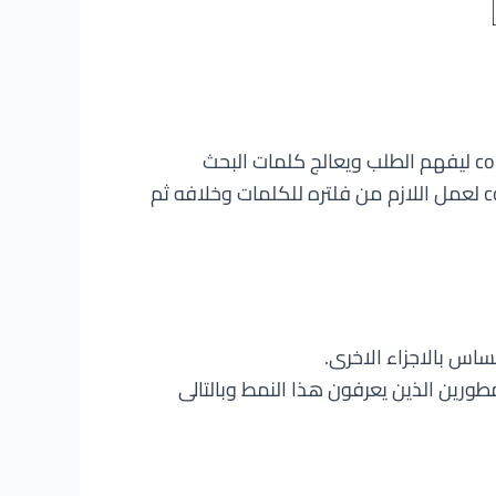
عند البحث عن شئ معين يتفاعل المستخدم مع view ويكتب كلمة البحث وعند ضغط زر بحث يأتى دور controller ليفهم الطلب ويعالج كلمات البحث
ويرسلها اخيرًا الى model الذى يقوم بدوره بالبحث عن الكلمة داخل قاعدة البيانات واعادة النتائج الى controller لعمل اللازم من فلتره للكلمات وخلافه ثم
اس بالاجزاء الاخرى.
رين الذين يعرفون هذا النمط وبالتالى