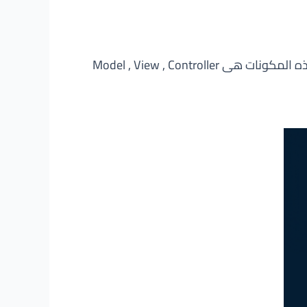
وهو اختصار لModel-View-Controller وهو نمط يستخدم لفصل مكونات المشروع المنطقية عن بعضها وهذه المكونات هى Model , View , Controller