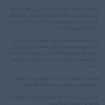
تنشأ لغات البرمجة حينما يفكر المبرمجين فى طريقة للتعبير
عن مفهوم حسابى بطريقة ابسط واذا تبنى باقى المبرمجين
اللغة وكتبوا بها برامجهم فإن اللغة تتنشر, واذا حدث العكس
فإن اللغة تنتهى وتموت ببطء.
و لكل لغة برمجة نقاط قوة و نقاط ضعف و الغرض الذى
ستستخدم فيه اللغة هو ما يحدد اللغة الانسب على سبيل
المثال ، لغة فورتران FORTRAN هي لغة جيدة بشكل خاص
لمعالجة البيانات العددية ، لكنه غير مجدية فى تنظيم برامج
كبيرة .
لغة باسكال Pascal جيدة جدا لكتابة برامج جيدة التنظيم
سهلة للقراءة ، ولكنها ليست مرنة كما لغة البرمجة C.
لغة سي بلس بلس C++ لغة قوية تمثل البرمجة الكائنية OOP
ولكنها فى المقابل صعبة التعلم .