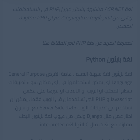
لغة ASP.NET مشابهة بشكل كبير لPHP فى الاستخدامات
وهى من انتاج شركة ميكروسوفت غير ان PHP مفتوحة
المصدر.
لمعرفة المزيد عن لغة PHP تابع المقالة هنا
لغة بايثون Python
لغة بايثون لغة سهلة التعلم , عامة الغرض General Purpose
Language اي يمكن استخدامها فى اي مكان سواء تطبيقات
سطح المكتب او الويب او الالعاب او غيرها على عكس
Javascript و PHP التى تستخدمان فى الويب فقط , يمكن ان
تستخدم فى تطبيقات الويب كلغة Server Side مع او بدون
اطار عمل مثل
Django
ولكن من عيوب لغة بايثون البطء
مقارنة مع لغات مثل C لانها لغة interpreted .