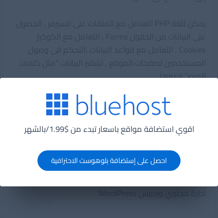
يمكن للغة PHP التعامل مع الملفات على السيرفر , الحصول
على البيانات من الحقول Forms , التعامل مع الكوكيز
Cookies , التعامل مع قواعد البيانات ,التحكم فى وصول
المستخدمين لصفحات الموقع , تشفير البيانات “مثل كلمات
المرور” وغيرها.
يمكنك عن طريق لغة PHP تحويل صفحات الويب الجامدة إلى
موقع حقيقى واضافة كثير من المميزات على سبيل المثال
البحث داخل الموقع , تسجيل اعضاء , اضافة المقالات بشكل
اقوي استضافة مواقع باسعار تبدء من $1.99/بالشهر
اتوماتيكى وغيرها.
احصل على إستضافة بلوهوست الاحترافية
اشهر المواقع التى تستخدم PHP فى برمجتها : موقع
الفيسبوك Facebook , موقع ويكيبيديا Wikipedia , نظام
ادارة محتوي
وردبرس WordPress