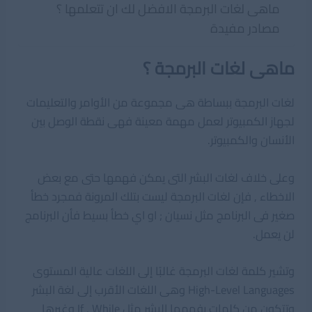
ماهى لغات البرمجة الافضل لك ان تتعلمها ؟
مصادر مفيدة
ماهى لغات البرمجة ؟
لغات البرمجة ببساطة هى مجموعة من الأوامر والتعليمات
لجهاز الكمبيوتر لعمل مهمة معينة فهى نقطة الوصل بين
الأنسان والكمبيوتر.
وعلى خلاف لغات البشر التى يمكن فهمها حتى مع بعض
الاخطاء , فإن لغات البرمجة ليست بتلك المرونة فمجرد خطأ
صغير فى البرنامج مثل نسيان ; او اي خطأ بسيط فأن البرنامج
لن يعمل.
وتشير كلمة لغات البرمجة غالبًا إلى اللغات عالية المستوى
High-Level Languages وهى اللغات الأقرب إلى لغة البشر
وتتكون من كلمات يفهمها البشر مثل If , While وغيرها