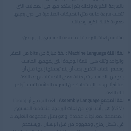
بالسرعة الكبيرة ولذلك يتم إستخدامها فى المجالات التى
تتطلب سرعة عالية مثل التطبيقات الصناعية فى حين يعيبها
صعوبة كتابة الكود وصيانته.
ونتقسم لغات البرمجة المخفضة المستوى إلى نوعين:
لغة الآلة Machine Language :
لغة عبارة عن bits من الصفر
والواحد وتلك هى اللغة الوحيدة التى يفهمها الحاسب
وجميع اللغات الأخرى يجب أن يتم ترجمتها إليها قبل أن
يفهمها الحاسب, يتم كتابة بعض التطبيقات بهذه اللغة
مباشرتًا بهدف الإستفادة من السرعة الفائقة لتنفيذ أوامر
تلك اللغة.
لغة المجمع Assembly Language :
لغة التجميع أو إختصارًا
(ASM) هي أيضًا نوع من لغات البرمجة منخفضة المستوى
المصممة لمعالجات محددة. وهو يمثل مجموعة التعليمات
في شكل رمزي ومفهوم من قبل الإنسان ، ويستخدم