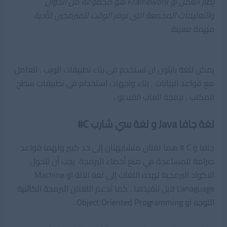
إطار العمل او Framework هو مجموعة من الدوال
والتعليمات المجمعة التى توفر الوقت للمبرمجين لتأدية
مهمة معينة
يمكن للغة بايثون ان تستخدم فى بناء تطبيقات الويب , تتعامل
مع قواعد البيانات , بناء واجهات استخدام فى تطبيقات سطح
المكتب , برمجة العاب الفيديو .
لغة جافا Java و لغة سي شارب C#
جافا و C # هما لغتان متشابهتان إلى حد كبير ولهما قواعد
صرامة للمساعدة في منع أخطاء البرمجة. يجب أن تتحول
الاكواد البرمجية لهذه اللغات إلى لغة الآلة او Machine
Lanaguage قبل تنفيذها ، كما تدعم اللغتان
البرمجة الكائنية
التوجه او Object Oriented Programming
.