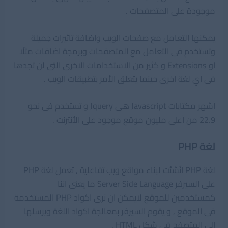
موجودة على المتصفحات .
يمكنها التعامل مع صفحات الويب واضافة تاثيرات جميلة
وتستخدم فى التعامل مع المتصفحات وبرمجة اضافات مثلًا
او Extensions و كثير من الاستخدامات الاخرى التى لن تجدها
فى اي لغة اخرى حينما يتعلق الأمر بتطبيقات الويب .
أشهر مكتابات Javascript هى Jquery و تستخدم فى نحو
22.9 من أعلى مليون موقع موجود على الأنترنت .
لغة PHP
لغة PHP أنُشئت لبناء مواقع ويب تفاعلية , تعمل لغة PHP
على السيرفر Server Side Language ما يعنى اننا
كمستخدمين للموقع لايمكن ان نرى اكواد PHP المستخدمة
فى الموقع , و يقوم السيرفر بمعالجة اكواد اللغة ويرسلها
إلى المتصفح فى شكل HTML .