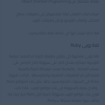
مقالة مفصلة عن Object Oriented Programming
استخدامات اللغتان ايضًا متشابهتان فى تطبيقات سطح
المكتب والعاب الفيديو وحتى تطبيقات الويب.
لغة جافا ليست لها اي علاقة بلغة جافاسكربت
لغة روبى Ruby
لغة روبى مشابهة إلى بايثون بطريقة كبيرة فكلاهما غرضية
التوجهة مرتكزة بشكل اكبر على سهولة انتاج البرامج على
حساب السرعة , والسرعة ليست مشكلة كبيرة بالنسبة
للمبتدائين او التطبيقات الصغيرة والمتوسطة , ازدادت شهرة
Ruby فى السنوات الاخيرة بسبب إطار عمل بناء المواقع Rails
, والذى يتميز بالسهولة فى بناء مواقع الويب , فاذا كنت
تتوي بناء مواقع الويب بسهولة كبيرة فإن Rails خيار جيدا ولا
يتطلب سوا معرفة بسيطة بRuby.