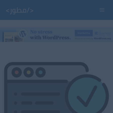
خطي
لى
Main
لمحتوى
Menu