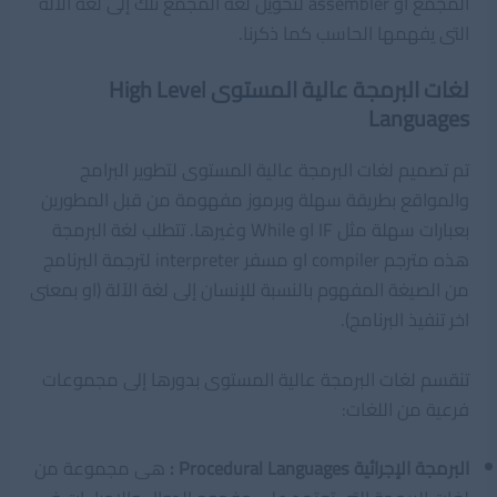
المجمع او assembler لتحويل لغة المجمع تلك إلى لغة الآلة
التى يفهمها الحاسب كما ذكرنا.
لغات البرمجة عالية المستوى High Level
Languages
تم تصميم لغات البرمجة عالية المستوى لتطوير البرامج
والمواقع بطريقة سهلة وبرموز مفهومة من قبل المطورين
بعبارات سهلة مثل IF او While وغيرها. تتطلب لغة البرمجة
هذه مترجم compiler او مسفر interpreter لترجمة البرنامج
من الصيغة المفهوم بالنسبة للإنسان إلى لغة الآلة (او بمعنى
اخر تنفيذ البرنامج).
تنقسم لغات البرمجة عالية المستوى بدورها إلى مجموعات
فرعية من اللغات:
البرمجة الإجرائية Procedural Languages :
هى مجموعة من