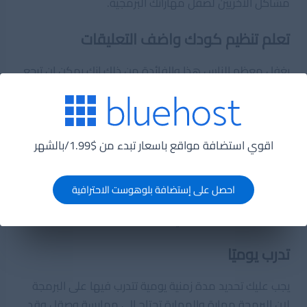
مشاكل الاخريين لصقل مهاراتك البرمجية.
تعلم تنظيم كودك واضف التعليقات
يغفل معظم الناس هذا والفائدة من ذلك انك يمكن ان ترجع
الى كودك بعض مدة طويلة للاستفادة منه فى مشروع اخر
ومحاولة تطويره , وعند الرجوع إلى الكود لن تفهم منه شئ
عندما لايحتوي على تعليقات او عندما لايكون واضح.
اقوي استضافة مواقع باسعار تبدء من $1.99/بالشهر
وايضًا سيناريو اخر هو العمل ضمن فريق وكل مطور يقدم
عمله إلى مطور اخر , فى هذه الحالة يجب ان يكون الكود
احصل على إستضافة بلوهوست الاحترافية
واضح ومفهوم ومنظم حتى يتمكن كل شخص من فهمه
وبالتالى اكمال العمل علي المشروع.
تدرب يوميًا
يجب عليك تحديد مدة زمنية يومية تتدرب فيها على البرمجة
لان البرمجة مهارة والمهارة تحتاج إلى ممارسة وصقل وقد