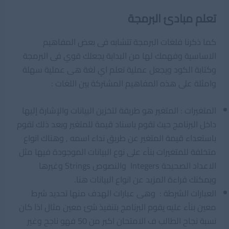
تعلم مبادئ البرمجة
كما ذكرنا فلغات البرمجة تتشابه فى بعض المفاهيم
الاساسية وفهمك لها من البداية يجعلك قوي فى البرمجة
وكتابة الكود ويجعل عملية تعلم اي لغة هى عملية سهلة
وامثلة على هذه المفاهيم المشتركة بين اللغات :
المتغيرات : المتغير هو طريقة لتخزين البيانات والإشارة إليها
داخل البرنامج حيث تقوم باسناد قيمة للمتغير وبعد ذلك تقوم
باستعداء قيمة المتغير عن طريق نداء اسمه , وهناك انواع
متخلفة للمتغيرات بناًء على نوع البيانات الموجودة فيها مثل
الاعداد الصحيحة Integers والنصوص Strings وغيرها
ويمكنك قراءة المزيد عن انواع البيانات هنا.
العبارات الشرطة : وهى عبارات الهدف منها تحديد شرط
معين بناًء عليه يقوم البرنامج بتنفيذ شئ معين مثال اذا كان
نسبة نجاح الطالب ف الامتحان اكبر من 50 فهو ناجح وغير