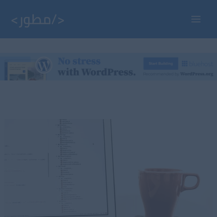
خطي
لى
Main
لمحتوى
Menu