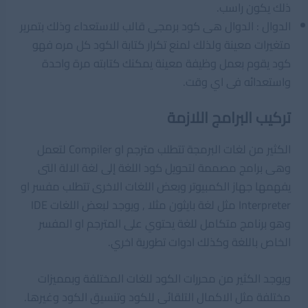
ذلك يكون راسب.
الدوال : الدوال هى كود برمجى قالب للاستعداء وذلك بتمرير
متغيرات معينة ولذلك لمنع تكرار كتابة الكود كل مره فهو
كود يقوم بعمل وظيفة معينة يمكنك كتابته مرة واحدة
واستعدائه فى اي وقت.
تركيب البرامج اللازمة
الكثير من لغات البرمجة تتطلب مترجم او Compiler لتعمل
وهى برامج مصممة لتحويل كود اللغة إلى لغة الالة التى
يفهمها جهاز الكمبيوتر وبعض اللغات الاخرى تتطلب مفسر او
Interpreter مثل لغة بايثون مثلا , ويوجد لبعض اللغات IDE
وهو برنامج متكامل للغة يحتوي على المترجم او المفسر
الخاص باللغة وكذلك ادوات تطورية اخري.
ويوجد الكثير من محررات الكود للغات المختلفة وبمميزات
مختلفة مثل الاكمال التلقائى للكود وتنسيق الكود وغيرها.