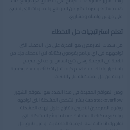
واحد اشهر مستودعات البرامج على الاطلاق هو موقع غيت
هب
Github
وغيره الكثير من المواقع والمدونات التى تحتوي
على دروس وامثلة ومشاريع.
تعلم استراتيجيات حل الاخطاء
من سمات المبرمجين هو القدرة على حل الاخطاء التى
تواجههم فى اي برنامج يقومون بكتابته لان الاخطاء جزء من
اللعبة فى البرمجة وهى شئ اساس يواجه اي مبرمج
باستمرار ولذلك عليك تعلم كيف تحل اخطائك بنفسك وكيفية
البحث عن حل لمشكلتك على الانترنت
ومن المواقع المفيدة فى هذا الصدد هو الموقع الشهير
stackoverflow
حيث ينشر الشخص المشكلة التى تواجهه
ويقوم المبرمجين الاخريين باقتراح حلول لهذه المشكلة
وبالطبع يمكنك الاستفادة منه اما بنشر المشكلة التى
تواجهك ايًا كانت لغة البرمجة الخاصة بك او عن طريق حل