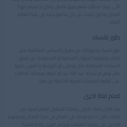
تأتى عليك لحظات تشعر فيها بالملل ولكن لا تستلم لهذا
الممل وحاول البحث عن كل ما هو جديد فى هذا العالم
المثير.
طور نفسك
طور نفسك ومهاراتك عن طريق الاساليب المختلفة مثل
الكتب ومتابعة الدورات المجانية او المدفوعة عن طريق
المنصات المختلفة مثل يودمى او كورسيرا و العربى منها
مثل
برمج
او شبكة عبد الله عيد او غيرها ويمكنك الاطلاع
على قائمة المنصات العربية الكاملة من
هنا
.
تعلم لغة اخرى
بعد اتقان لغتك الاولى يمكنك الانتقال لتعلم المزيد من
اللغات التى تدعم فرصك فى النجاح فى هذا المجال وتجعلهم
قادرين على برمجة تطبيقات وبرامج اقوي واكثر تعقيدًا