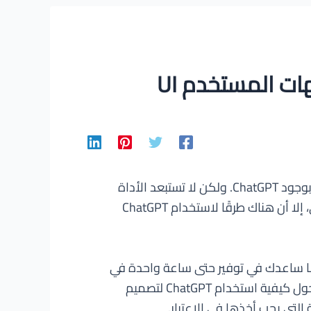
ت المستخدم UI
أولا وقبل كل شيء، هناك شيء يجب عليك معرفته: وظائف مصممي واجهات المستخدم (UI) ليست مهددة بوجود ChatGPT. ولكن لا تستبعد الأداة
الذكاء الاصطناعي تمامًا — على الرغم من عدم قدرتها على المنافسة مع مصمم واجهات المستخدم العادي، إلا أن هناك طرقًا لاستخدام ChatGPT
أن يدفع بسرعة إذا ما ساعدك في توفير حتى ساعة واحدة في
الأسبوع. في هذا المقال، سنقوم أولاً بشرح أساسيات الأداة الذكاء الاصطناعي. ثم سنستعرض بعض الأفكار حول كيفية استخدام ChatGPT لتصميم
لتي يجب أخذها في الاعتبار.