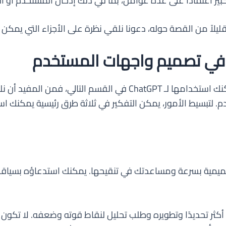
ير اعتمادًا على عدة عوامل، بما في ذلك إدخال المستخدم أو المح
قبل أن ندخل في التحفظات المحددة التي يمكنك استخدامها لـ atGPT
د الأفكار التصميمية بسرعة ومساعدتك في تنقيحها. يمكنك استدعاؤه
كثر تحديدًا وتطويره وطلب تحليل لنقاط قوته وضعفه. لا تكو