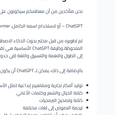
نحن متأكدين من أن معظمكم سيكونون على دراية بـ ChatGPT الآن، ولكن دعونا نبدأ بمقدمة سريعة حول الروبوت الدردشة لأو
ChatGPT – أو لاستخدام اسمه الكامل، Chat Generative Pre-trained Transformer، هو روبوت دردشة يعتمد على نموذج لغة كبير (LLM).
الملحوظة.وظيفة tGPT
إلى الطول والنغمة والتنسيق واللغة (في حدود 
بالإضافة إلى ذلك، يمكن لـ ChatGPT أن يكون متعدد الاستخدامات بما يكفي لخدمة مجموعة واسعة من الوظائف الأخرى. تشمل بعض هذه الوظائف:
توليد أفكار تجارية ومفاهيم إبداعية (مثل الأ
كتابة الخيال والشعر وكلمات الأغاني
كتابة وتصحيح البرمجيات
ترجمة النصوص إلى لغات مختلفة