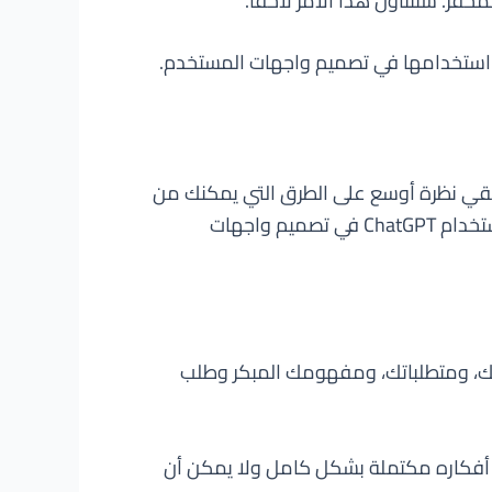
فز. سنتناول هذا الأمر لاحقًا.
Ch في القسم التالي، فمن المفيد أن نلقي نظرة أوسع على الطرق التي يمكنك من
خلالها استخدامه في تصميم واجهات المستخدم. لتبسيط الأمور، يمكن التفكير في ثلاثة طرق رئيسية يمكنك استخدام ChatGPT في تصميم واجهات
 بسياقك، ومتطلباتك، ومفهومك المبكر وطلب
ن أفكاره مكتملة بشكل كامل ولا يمكن أن