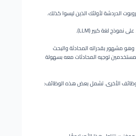
 تطويره من قبل مختبر بحوث الذكاء الاصطناعي في الولايات المتحدة OpenAI وأطلق في 30 نوفمبر 2022، وهو مشهور بقدراته المحادثة والبحث
ث يمكن للمستخدمين توجيه المحادثات معه بسهولة