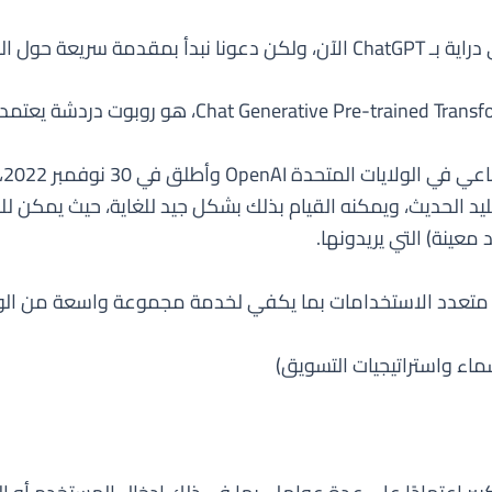
لئك الذين ليسوا كذلك.
تم
Cha الأساسية هي تقليد الحديث، ويمكنه القيام بذلك بشكل جيد للغاية، حي
معينة) التي يريدونها.
سماء واستراتيجيات التسويق)