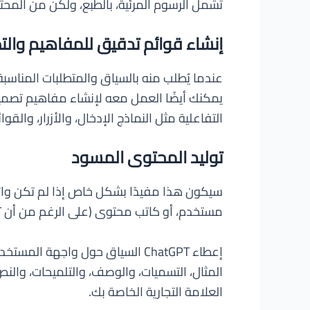
تشمل الرسوم المرئية، بالطبع، ولكن من الم
إنشاء قوائم تدقيق للمفاهيم والت
يمكنك أيضًا العمل معه لإنشاء مفاهيم تصميمي
التفاعلية مثل النماذج الإدخال، والأزرار، والقو
توليد المحتوى المسود
سيكون هذا مفيدًا بشكل خاص إذا لم تكن واث
مستخدم، أو كاتب محتوى (على الرغم من أن ChatGPT لا يمكنه إنشاء محتوى بنفس جودة كاتب محترف).
إعطاء ChatGPT السياق حول واج
المثال، التسميات، والوصف، والتلميحات، والن
العلامة التجارية الخاصة بك.