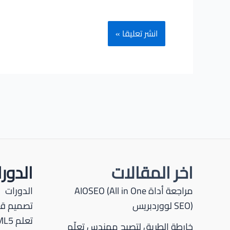
اخر المقالات
الدور
مراجعة أداة AIOSEO (All in One
الدورات
SEO) لووردبريس
تصميم قو
تعلم HTML5
خارطة الطريق لتصبح مهندس تعلّم