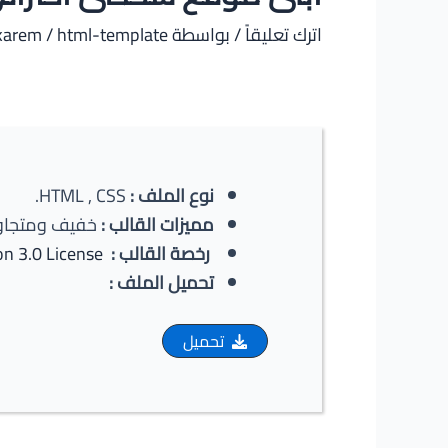
اترك تعليقاً
/ بواسطة
html-template
/
karem
نوع الملف
:
HTML , CSS.
مميزات القالب
:
خفيف ومتجاوب
رخصة القالب :
n 3.0 License
تحميل الملف :
تحميل