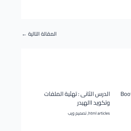
المقالة التالية
←
هو Bootstrap
الدرس الثانى : تهئية الملفات
وتكويد االهيدر
html articles
,
تصميم ويب