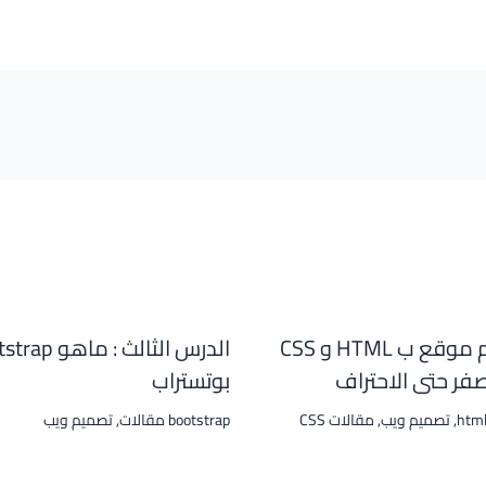
تصميم موقع ب HTML و CSS
الدرس الثالث : ما
فر حتى الاحتراف
بوتستراب
html
,
تصميم ويب
,
مقالات CSS
bootstrap مقالات
,
تصميم ويب