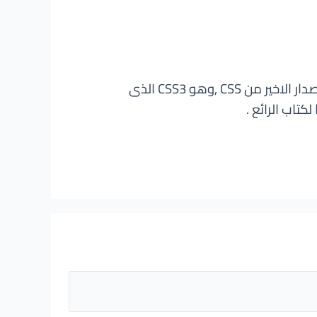
يقدم لكم هذا الكتاب وبطريقة بسيطة وسهلة الاصدار الجديد من HTML وهو HTML5 , الاصدار الاخير من CSS ,وهو CSS3 الذى
تاب الرائع .