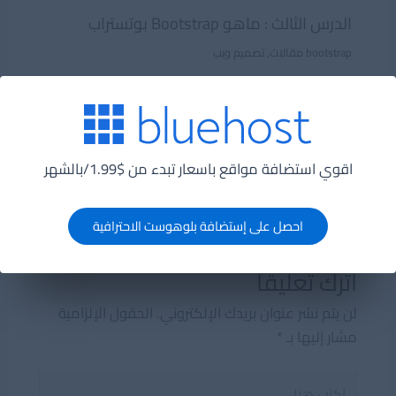
الدرس الثالث : ماهو Bootstrap بوتستراب
bootstrap مقالات
,
تصميم ويب
الدرس الثانى : تهئية الملفات وتكويد االهيدر
html articles
,
تصميم ويب
اقوي استضافة مواقع باسعار تبدء من $1.99/بالشهر
احصل على إستضافة بلوهوست الاحترافية
اترك تعليقاً
لن يتم نشر عنوان بريدك الإلكتروني.
الحقول الإلزامية
مشار إليها بـ
*
اكتب