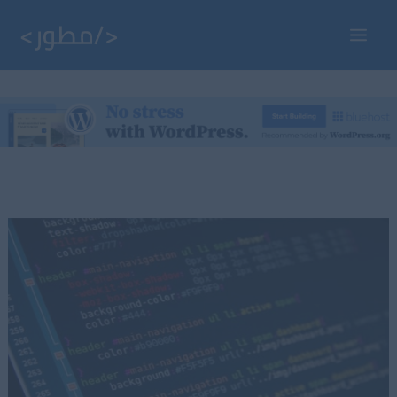
خطي
لى
Main
لمحتوى
Menu