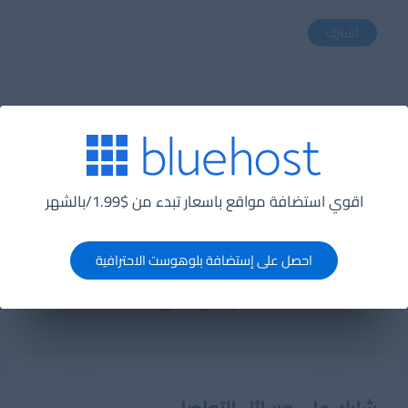
اشترك
عن الكاتب
اقوي استضافة مواقع باسعار تبدء من $1.99/بالشهر
احصل على إستضافة بلوهوست الاحترافية
Amr AbdElkarem
مؤسس مطور