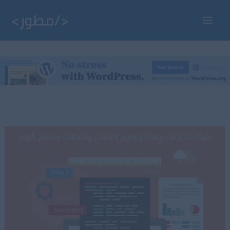
خطي
لى
Main
لمحتوى
Menu