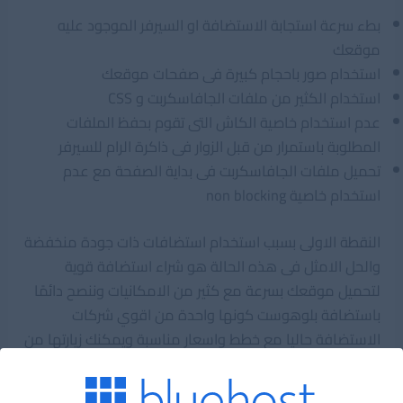
بطء سرعة استجابة الاستضافة او السيرفر الموجود عليه
موقعك
استخدام صور باحجام كبيرة فى صفحات موقعك
استخدام الكثير من ملفات الجافاسكربت و CSS
عدم استخدام خاصية الكاش التى تقوم بحفظ الملفات
المطلوبة باستمرار من قبل الزوار فى ذاكرة الرام للسيرفر
تحميل ملفات الجافاسكربت فى بداية الصفحة مع عدم
استخدام خاصية non blocking
النقطة الاولى بسبب استخدام استضافات ذات جودة منخفضة
والحل الامثل فى هذه الحالة هو شراء استضافة قوية
لتحميل موقعك بسرعة مع كثير من الامكانيات وننصح دائمًا
باستضافة بلوهوست كونها واحدة من اقوي شركات
الاستضافة حاليا مع خطط واسعار مناسبة ويمكنك زيارتها من
هنا