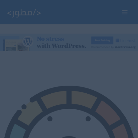
خطي
لى
Main
لمحتوى
Menu