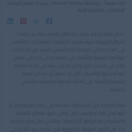
اترك تعليقاً
/ بواسطة
Ahmed Helmey
/
برمجة
,
تعليم البرمجة
للمبتدئين
,
مفاهيم تقنية
مجال البرمجة هو مجال ذو نطاق واسع، بداية من برمجة
الدوائر الكهربية مروراً ببرمجة التطبيقات والشبكات والألعاب.
في العصر الحالي، البرمجة تعتبر أساس العديد من المجالات.
فوائدها العملية وتأثيرها على العصر الحالي لا يكفي مقال
واحد في الحديث عنها ولكن ما نركز عليه في هذه المقالة
هو أهميتها والأسباب التي قد تدفع أي شخص لتعلم
البرمجة وتأثيرها على الحياة العملية والعلمية للشخص
المتعلم.
تعتبر البرمجة من أهم الثورات الحديثة في عالم التكنولوجيا، إذ
أنها تمثل لغة الحواسيب التي تعمل عليها معظم الأنظمة
والتطبيقات والمواقع الإلكترونية. وبالتالي، فإن تعلم البرمجة
يعد من الأمور المهمة والضرورية لأي شخص يريد النجاح في