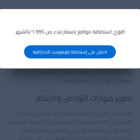
بالإضافة إلى ذلك، يساعد تعلم البرمجة على تحسين قدرات
التفكير النظامي والمنطقي، حيث يتعين على المبرمجين
التفكير بطريقة منطقية ومنظمة لتصميم البرامج وحل
اقوي استضافة مواقع باسعار تبدء من $1.99/بالشهر
المشاكل، مما يعزز القدرة على التفكير النظامي وحل
المشاكل في الحياة اليومية أيضا.
احصل على إستضافة بلوهوست الاحترافية
بالتالي، يمكن القول بأن البرمجة تلعب دوراً هاماً في تحسين
قدرات التعلم الذاتي وتطوير المهارات الأساسية لدى الأفراد،
ويمكن أن يؤدي إلى تحسين فرصه
تطوير مهارات التواصل والابتكار
نعم، يمكن القول بأن البرمجة تلعب دوراً هاماً في تحسين
القدرة على الابتكار وتطوير الأفكار والحلول الجديدة. فالبرمجة
تتطلب الإبداع والتفكير الإبداعي لتصميم وتطوير البرامج
والتطبيقات الجديدة، وهذا يشجع المبرمجين على الابتكار