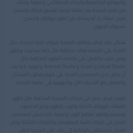
والمواقع الإلكترونية والذكاء الاصطناعي وغيرها. ولذلك،
فإن تعلم البرمجة يعد بمثابة فرصة لتوسيع قدراتك وتحسين
فرص عملك، إذ أنه يمكنك من تطوير مهاراتك وتحسين
مستواك المهني.
بشكل عام، تتطلب وظائف البرمجة مهارات فنية محددة، مثل
القدرة على البرمجة بلغات مختلفة مثل جافا سكريبت وبايثون
وسي شارب والعمل على منصات التطوير المختلفة مثل
Visual Studio و Xcode و Android Studio وغيرها. كما يجب
أن يكون لدى المبرمجين القدرة على فهم وتحليل المشاكل
والتعامل مع التحديات التي يواجهونها في عملية البرمجة.
وتوجد فرص عمل في مجالات البرمجة المختلفة مثل تطوير
تطبيقات الهواتف الذكية والويب وتطوير برامج الحاسوب
وتصميم وتطوير مواقع الويب وغيرها. كما يمكن للمبرمجين
العمل في شركات تقنية المعلومات والشركات الناشئة وحتى
العمل كمستقلين.بالإضافة إلى ذلك، فإن البرمجة تتطلب