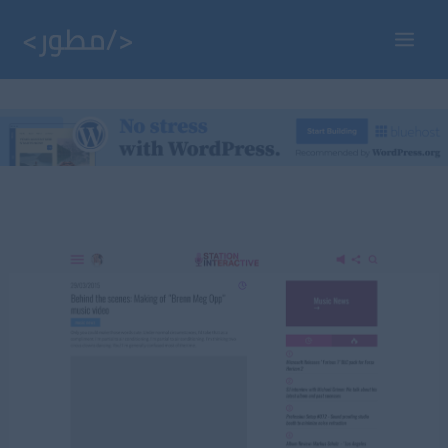
خطي
لى
Main
لمحتوى
Menu