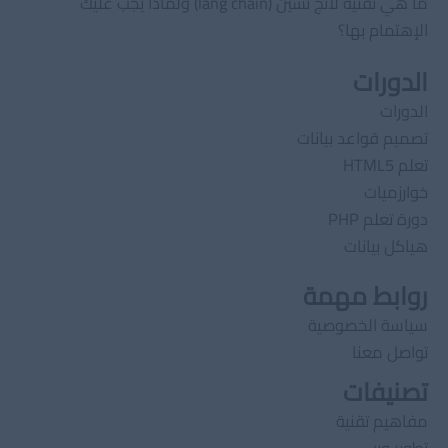
ما هي تقنية لانج تشين (lang chain) ولماذا يجب عليك
الإهتمام بها؟
الدورات
الدورات
تصميم قواعد بيانات
تعلم HTML5
خوارزميات
دورة تعلم PHP
هياكل بيانات
روابط مهمة
سياسة الخصوصية
تواصل معنا
تصنيفات
مفاهيم تقنية