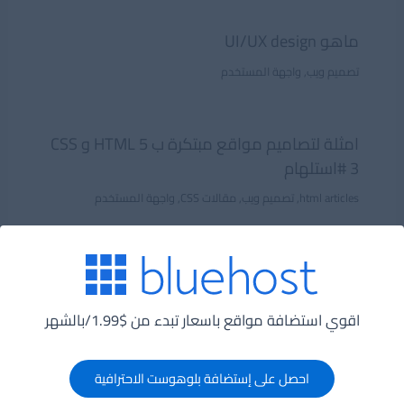
ماهو UI/UX design
تصميم ويب
,
واجهة المستخدم
امثلة لتصاميم مواقع مبتكرة ب HTML 5 و CSS
3 #استلهام
html articles
,
تصميم ويب
,
مقالات CSS
,
واجهة المستخدم
افضل تصاميم مواقع PSD لعام 2016 على
موقع ثيم فورست #استلهام
اقوي استضافة مواقع باسعار تبدء من $1.99/بالشهر
تصميم ويب
,
واجهة المستخدم
احصل على إستضافة بلوهوست الاحترافية
تصماميم مميزة يمكن استخدمها فى تصميم