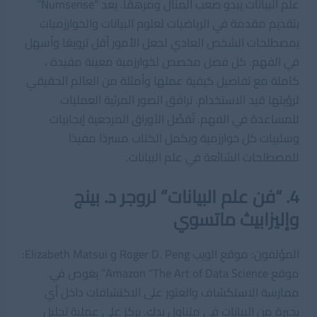
علم البيانات يبدو صعب المنال ومرهقًا. يعد “Numsense”
بتقديم مقدمة في الرياضيات لعلوم البيانات والخوارزميات
بمصطلحات الشخص العادي لجعل الأمور أقل ترويعًا وأسهل
في الفهم. كل فصل مخصص لخوارزمية معينة مفيدة ،
كاملة مع تفاصيل كيفية عملها وأمثلة من العالم الحقيقي
لرؤيتها قيد الاستخدام. ترافق الصور المرئية العمليات
للمساعدة في الفهم. تُفصِّل الأوراق المرجعية إيجابيات
وسلبيات كل خوارزمية ويكمل الكتاب مسردًا مفيدًا
للمصطلحات الشائعة في علم البيانات.
4. “فن علم البيانات” لروجر د. بينج
وإليزابيث ماتسوي
المؤلفون: موقع الويب Roger D. Peng و Elizabeth Matsui:
موقع Amazon “The Art of Data Science” يغوص في
ممارسة الاستكشاف والعثور على الاكتشافات داخل أي
بحيرة من البيانات في متناول يدك. يركز على عملية تحليل