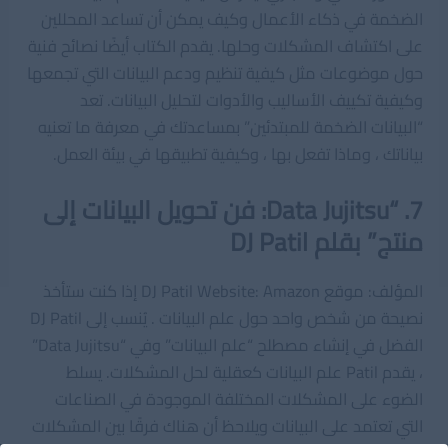
الضخمة في ذكاء الأعمال وكيف يمكن أن تساعد المحللين
على اكتشاف المشكلات وحلها. يقدم الكتاب أيضًا نصائح فنية
حول موضوعات مثل كيفية تنظيم ودعم البيانات التي تجمعها
وكيفية تكييف الأساليب والأدوات لتحليل البيانات. تعد
“البيانات الضخمة للمبتدئين” بمساعدتك في معرفة ما تعنيه
بياناتك ، وماذا تفعل بها ، وكيفية تطبيقها في بيئة العمل.
7. “Data Jujitsu: فن تحويل البيانات إلى
منتج” بقلم DJ Patil
المؤلف: موقع DJ Patil Website: Amazon إذا كنت ستأخذ
نصيحة من شخص واحد حول علم البيانات . يُنسب إلى DJ Patil
الفضل في إنشاء مصطلح “علم البيانات” وفي “Data Jujitsu”
، يقدم Patil علم البيانات كعقلية لحل المشكلات. يسلط
الضوء على المشكلات المختلفة الموجودة في الصناعات
التي تعتمد على البيانات ويلاحظ أن هناك فرقًا بين المشكلات