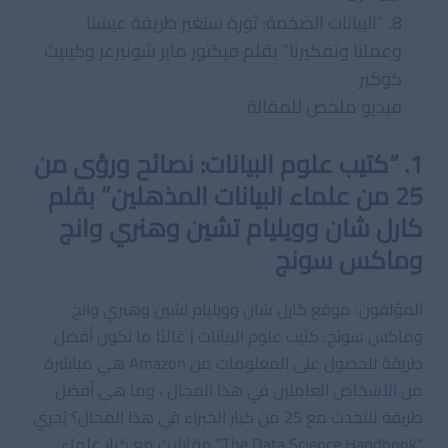
8. “البيانات الضخمة: ثورة ستغير طريقة عيشنا
وعملنا وتفكيرنا” بقلم فيكتور ماير شونبرغر وكينيث
كوكير
فيديو ملخص للمقالة
1. “كتيب علوم البيانات: نصائح ورؤى من
25 من علماء البيانات المذهلين” بقلم
كارل شان وويليام تشين وهنري وانج
وماكس سونج
المؤلفون: موقع كارل شان وويليام تشين وهنري وانج
وماكس سونج: كتيب علوم البيانات | غالبًا ما تكون أفضل
طريقة للحصول على المعلومات من Amazon هي مباشرة
من الأشخاص العاملين في هذا المجال ، وما هي أفضل
طريقة للتحدث مع 25 من كبار الخبراء في هذا المجال؟ يُجري
“The Data Science Handbook” مقابلات مع كبار علماء