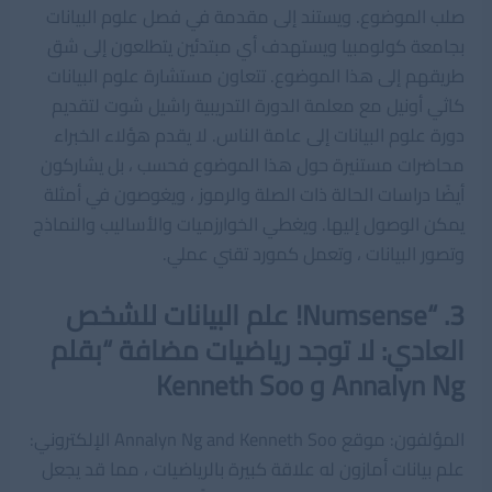
صلب الموضوع. ويستند إلى مقدمة في فصل علوم البيانات
بجامعة كولومبيا ويستهدف أي مبتدئين يتطلعون إلى شق
طريقهم إلى هذا الموضوع. تتعاون مستشارة علوم البيانات
كاثي أونيل مع معلمة الدورة التدريبية راشيل شوت لتقديم
دورة علوم البيانات إلى عامة الناس. لا يقدم هؤلاء الخبراء
محاضرات مستنيرة حول هذا الموضوع فحسب ، بل يشاركون
أيضًا دراسات الحالة ذات الصلة والرموز ، ويغوصون في أمثلة
يمكن الوصول إليها. ويغطي الخوارزميات والأساليب والنماذج
وتصور البيانات ، وتعمل كمورد تقني عملي.
3. “Numsense! علم البيانات للشخص
العادي: لا توجد رياضيات مضافة “بقلم
Annalyn Ng و Kenneth Soo
المؤلفون: موقع Annalyn Ng and Kenneth Soo الإلكتروني:
علم بيانات أمازون له علاقة كبيرة بالرياضيات ، مما قد يجعل