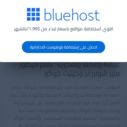
التي يصعب حلها فقط والمشكلات المستحيلة. يمكن حل
المشكلات المعقدة عن طريق تقسيمها إلى أجزاء مبسطة
وفحصها بتحليل البيانات. يغطي “Data Jujitsu” مجموعة
متنوعة من الأمثلة والنصائح لتسخير قوة البيانات.
اقوي استضافة مواقع باسعار تبدء من $1.99/بالشهر
يمكنك شراء الكتب من هنا.
احصل على إستضافة بلوهوست الاحترافية
8. “البيانات الضخمة: ثورة ستغير طريقة
عيشنا وعملنا وتفكيرنا” بقلم فيكتور
ماير شونبرغر وكينيث كوكير
المؤلف: Viktor Mayer-Schönberger and Kenneth Cukier
Website: Amazon تبدو البيانات الضخمة وكأنها لا تترك دورة
الأخبار أبدًا. تزداد قوة الشركات التي تعتمد على البيانات أولاً ،
وتحدث خروقات للبيانات وتسريبات للمعلومات الشخصية
والمصرفية ، وتحتدم مناقشات السياسات. وأصبحت اللوائح
المتعلقة بخصوصية البيانات قانونًا. يهدف هذا الكتاب إلى