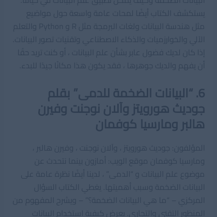
البيانات الضخمة وكيف يمكن تطبيق علم البيانات في حياتنا.
يستكشف الكتاب أيضًا لمحات عامة واسعة حول مواضيع
مثل هندسة البيانات ولغات البرمجة مثل R و Python والتعلم
الآلي والخوارزميات والذكاء الاصطناعي وتقنيات تصور البيانات.
إذا كان لديك فضول عابر بشأن علم البيانات ، أو كنت تريد حقًا
أن يفهم والديك جوهرها ، فقد يكون هذا مكانًا جيدًا للبدء.
6. “البيانات الضخمة للدمى” بقلم
جوديث هورويتز وآلان نوجنت وفيرن
هالبر ومارسيا كوفمان
المؤلفون: جوديث هورويتز ، وآلان نوجنت ، وفيرن هالبر ،
ومارسيا كوفمان موقع الويب: أمازون بينما نتحدث عن
موضوع علم البيانات و “الدمى” ، لدينا أيضًا نظرة عامة على
البيانات الضخمة وسبب أهميتها. يغطي الكتاب السؤال
المركزي – “ما هي البيانات الضخمة؟” – ويشرح المفهوم من
المنظور التقني والتجاري. يعرض كيفية استخدام البيانات