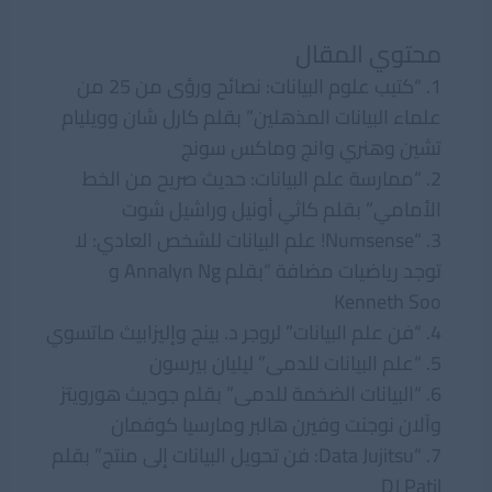
محتوي المقال
1. “كتيب علوم البيانات: نصائح ورؤى من 25 من
علماء البيانات المذهلين” بقلم كارل شان وويليام
تشين وهنري وانج وماكس سونج
2. “ممارسة علم البيانات: حديث صريح من الخط
الأمامي” بقلم كاثي أونيل وراشيل شوت
3. “Numsense! علم البيانات للشخص العادي: لا
توجد رياضيات مضافة “بقلم Annalyn Ng و
Kenneth Soo
4. “فن علم البيانات” لروجر د. بينج وإليزابيث ماتسوي
5. “علم البيانات للدمى” ليليان بيرسون
6. “البيانات الضخمة للدمى” بقلم جوديث هورويتز
وآلان نوجنت وفيرن هالبر ومارسيا كوفمان
7. “Data Jujitsu: فن تحويل البيانات إلى منتج” بقلم
DJ Patil