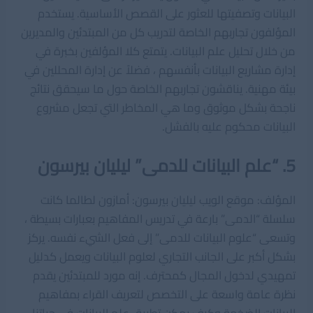
البيانات وتصفيتها للعثور على القصص الأساسية. يستخدم
المؤلفون تجاربهم الخاصة لتدريب كل من المبتدئين والمديرين
من خلال تحليل علم البيانات. يتمتع كلا المؤلفين بخبرة في
إدارة مشاريع البيانات بأنفسهم ، فضلاً عن إدارة المحللين في
بيئة مهنية. يناقشون تجاربهم الخاصة حول ما سيحقق نتائج
ناجحة بشكل موثوق وما هي المخاطر التي تجعل مشروع
البيانات محكوم عليه بالفشل.
5. “علم البيانات للدمى” ليليان بيرسون
المؤلف: موقع الويب ليليان بيرسون: أمازون لطالما كانت
سلسلة “الدمى” بارعة في تدريس المفاهيم بعبارات بسيطة ،
وتسعى “علوم البيانات للدمى” إلى فعل الشيء نفسه. يركز
بشكل أكبر على الجانب التجاري لعلوم البيانات ويعمل كدليل
تمهيدي لدخول المجال كمحترف. إنه مورد للمبتدئين يقدم
نظرة عامة واسعة على التخصص لتعريف القراء بمفاهيم