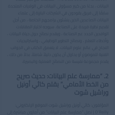
البيانات ، بدءًا من كبير مسؤولي البيانات في الولايات المتحدة
سابقًا إلى فريق يقودون في الشركات البارزة إلى علماء
البيانات الصاعدين الذين ينشئون برامجهم الخاصة ، من أجل
تقديم نظرة فريدة على الصناعة. سيوجه اختيار المقابلات
الوافدين الجدد عبر الصناعة ، ويقدم نصائح حول حياة البيانات ،
وأخطاء التعلم ، ونصائح التطوير الوظيفي ، واستراتيجيات
النجاح في عالم علوم البيانات. لا يتعمق الكتاب في الجوانب
الفنية للموضوع أو يحاول أن يكون دليلاً شاملاً. بدلاً من ذلك ،
يقدم مجموعة نفيسة من النصائح العملية والبصيرة.
2. “ممارسة علم البيانات: حديث صريح
من الخط الأمامي” بقلم كاثي أونيل
وراشيل شوت
المؤلفون: كاثي أونيل وراشيل شوت الموقع الإلكتروني:
O’Reilly | تصل “ممارسة علم البيانات” من أمازون مباشرة إلى