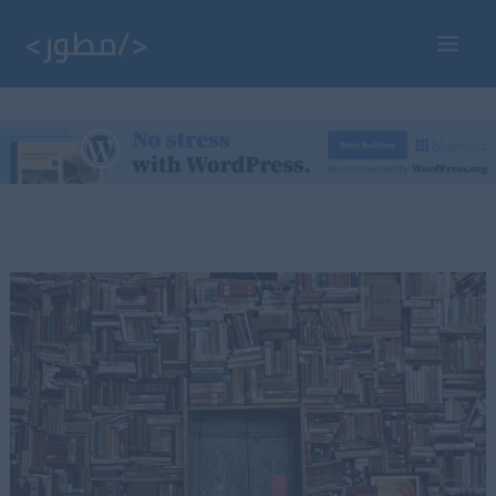
خطي
لى
Main
لمحتوى
Menu