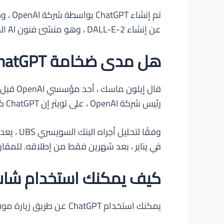
عن إنشاء DALL-E-2 ، وهو منشئ فنون AI الشهير ، و Whisper ، وهو نظام التعرف التلقائي على الكلام.
هل مدى ضخامة ChatGPT
رئيس شركة OpenAI ، على تويتر إن ChatGPT كان لديها أكثر من مليون مستخدم في الأيام الخمسة الأولى بعد إطلاقها.
في يناير ، بعد شهرين فقط من إطلاقه. للمقارنة ، استغرق الأم
كيف يمكنك استخدام شات جبت T
يمكنك استخدام ChatGPT عن طريق زيارة موقع