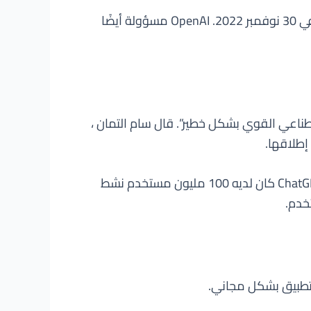
تم إنشاء ChatGPT بواسطة شركة OpenAI ، وهي شركة أبحاث الذكاء الاصطناعي. أطلقت الشركة ChatGPT في 30 نوفمبر 2022. OpenAI مسؤولة أيضًا
خيف. لسنا بعيدين عن الذكاء الاصطناعي القوي بشكل خطير”. قال سام التمان ،
وفقًا لتحليل أجراه البنك السويسري UBS ، يعد ChatGPT التطبيق الأسرع نموًا على الإطلاق. يقدر التحليل أن ChatGPT كان لديه 100 مليون مستخدم نشط
تطبيق بشكل مجاني.