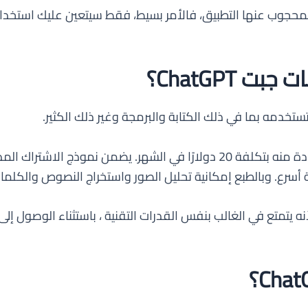
ChatGPT؟
هناك خيار اشتراك يمكن للمستخدمين الاستفادة منه بتكلفة 20 دولارًا في الش
أسرع. وبالطبع إمكانية تحليل الصور واستخراج النصوص والكلما