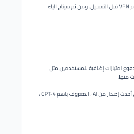
أما إذا كنت في احد البلدان العربية او البلدان المحجوب عنها التطبيق، فالأمر بسيط، فقط سيتعين عليك استخدام VPN قبل التسجيل. ومن ثم سيتاح اليك
هر. يضمن نموذج الاشتراك المدفوع امتيازات إضافية للمستخدمين مثل
ت منها.
ومع ذلك ، لا يزال الإصدار المجاني خيارًا قويًا لأنه يتمتع في الغالب بنفس القدرات التقنية ، باستثناء الوصول إلى أحدث إصدار من AI ، المعروف باسم GPT-4 ،