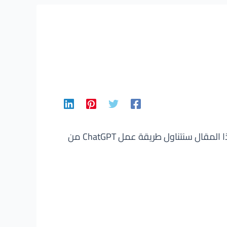
بالطبع في الاونة الأخيرة سمعت عن ChatGpt، وهو احدث تقنيات الذكاء الاصطناعي في العصر الراهن. في هذا المقال سنتناول طريقة عمل ChatGPT من