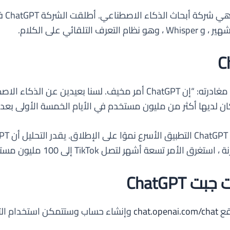
قال إيلون ماسك ، أحد مؤسسي OpenAI قبل مغادرته: “إن ChatGPT أمر م
ر تسعة أشهر لتصل TikTok إلى 100 مليون مستخدم.
ChatGP
chat.openai.com/chat
وإنشاء حساب وستتمكن استخدام ال