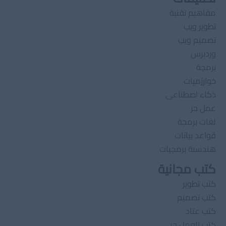
مفاهيم تقنية
تطوير ويب
تصميم ويب
وردبرس
برمجة
خوارزميات
ذكاء اصطناعى
عمل حر
لغات برمجة
قواعد بيانات
هندسىة برمجيات
كتب مجانية
كتب تطوير
كتب تصميم
كتب عتاد
كتب العمل حر