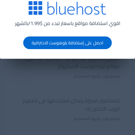
امثلة لتصاميم مواقع مبتكرة ب HTML 5 و CSS
3 #استلهام
اقوي استضافة مواقع باسعار تبدء من $1.99/بالشهر
html articles
,
تصميم ويب
,
مقالات CSS
,
واجهة المستخدم
احصل على إستضافة بلوهوست الاحترافية
افضل تصاميم مواقع PSD لعام 2016 على
موقع ثيم فورست #استلهام
تصميم ويب
,
واجهة المستخدم
تصماميم مميزة يمكن استخدمها فى تصميم
الويب الخاص بك
تصميم ويب
,
واجهة المستخدم