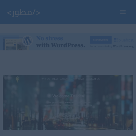
خطي
لى
Main
لمحتوى
Menu