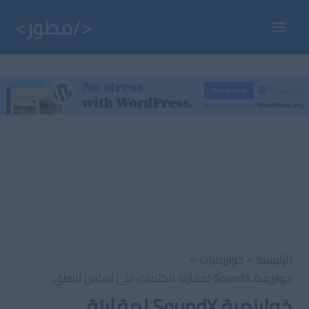
خطي
لى
Main
لمحتوى
Menu
الرئيسية
خوارزميات
خوارزمية SoundX لمقارنة الكلمات على اساس النطق
خوارزمية SoundX لمقارنة