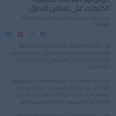
الكلمات على اساس النطق
اترك تعليقاً
/ بواسطة
matching
/
Amr AbdElkarem
,
خوارزميات
في عام 1935 قامت هيئة الإحصاء الامريكية
بتصميم خوارزمية SoundX , و هي خوارزمية تقوم
بتحويل الكلمات إلى ما يسمى (اكواد SoundX)
ثابتة الطول
تقوم الخوارزمية على تقسيم الكلمات المتشابهة
صوتيا في مجموعات مبنية على صفات صوتية
مميزة اي ان كلمات بينها اختلافات فى طريقة
الكتابة لها نفس كود soundX ونفس النطق
وهذه الخوارزمية مستخدمة بكثرة ومدعومة من