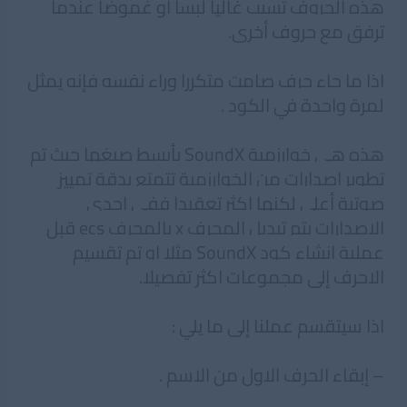
هذه الحروف تسبب غاليا لبسا او غموضا عندما
ترفق مع حروف أخرى.
اذا ما جاء حرف صامت متكررا وراء نفسه فإنه يمثل
لمرة واحدة في الكود .
هذه هي خوارزمية SoundX بأبسط صيغها حيث تم
تطوير اصدارات من الخوارزمية تتمتع بدقة تمييز
صوتية أعلى لكنها اكثر تعقيدا ففي احدى
الاصدارات يتم تبديل المحرف x بالمحرف ecs قبل
عملية إنشاء كود SoundX مثلا او تم تقسيم
الاحرف إلى مجموعات اكثر تفصيلا.
اذا سيتقسم عملنا إلى ما يلي :
– إبقاء الحرف الاول من الاسم .