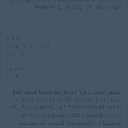
قواعد بيانات ك PostgreSQL , MySQL
قواعد الخوارزمية
b, f, p, v → 1
c, g, j, k, q, s, x, z → 2
d, t → 3
l → 4
m, n → 5
r → 6
لتشفر اسما ما فإن الخوارزمية تحفظ الحرف الأول
من الاسم ثم تستبتدل الأحرف الصامتة التي تليه
بالقيم الرقمية المعروضة في الجدول السابق , اما
الاحرف الصوتية و كذلك الأحرف ( h, w , y ) يتم
تجاهلها لأن المعلومات الصوتية التي تقدمها