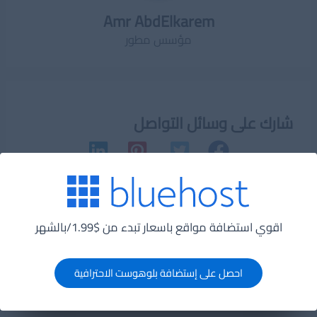
Amr AbdElkarem
مؤسس مطور
شارك على وسائل التواصل
Post
→
المقالة السابقة
المقالة التالية
←
اقوي استضافة مواقع باسعار تبدء من $1.99/بالشهر
navigation
احصل على إستضافة بلوهوست الاحترافية
مقالات متعلقة