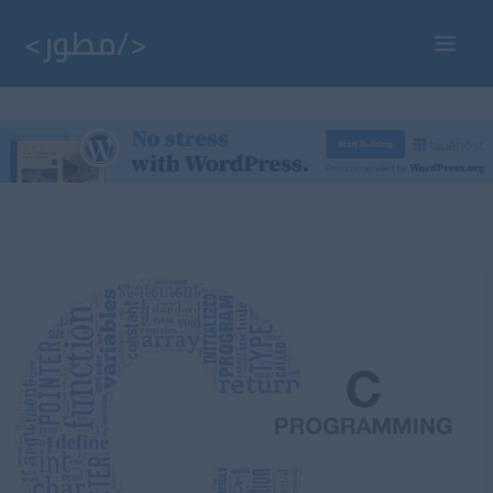
خطي
لى
Main
لمحتوى
Menu