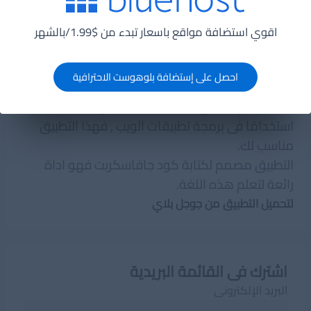
اقوي استضافة مواقع باسعار تبدء من $1.99/بالشهر
احصل على إستضافة بلوهوست الاحترافية
اذا كنت من عشاق الجافاسكربت وهى اللغة اكثر
استخدامًا فى برمجة تطبيقات الويب , فهذا التطبيق
مناسب لك.
التطبيق مصمم لكتابة كود جافاسكربت فهو اداة
رائعة لتعلم هذه اللغة.
لتحميل التطبيق من جوجل بلاي
اشترك فى القائمة البريدية
البريد الإلكترونى