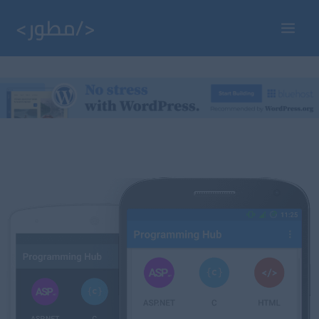
خطي
لى
Main
لمحتوى
Menu